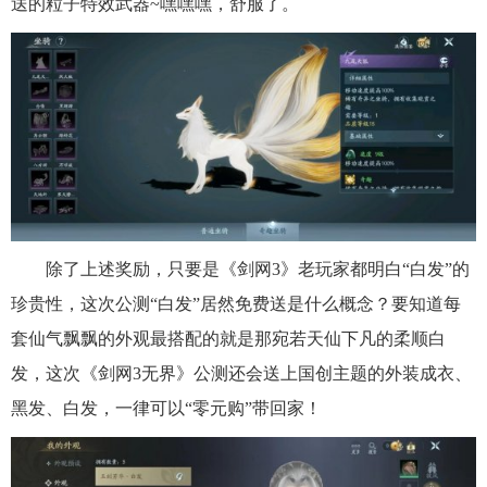
送的粒子特效武器~嘿嘿嘿，舒服了。
除了上述奖励，只要是《剑网3》老玩家都明白“白发”的
珍贵性，这次公测“白发”居然免费送是什么概念？要知道每
套仙气飘飘的外观最搭配的就是那宛若天仙下凡的柔顺白
发，这次《剑网3无界》公测还会送上国创主题的外装成衣、
黑发、白发，一律可以“零元购”带回家！