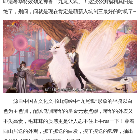
即送奢华特效劲足神兽「九尾天狐」！这波公测福利真的是
绝了，别问，问就是现在肯定是萌新入坑剑三最好的时机了~
源自中国古文化文书山海经中“九尾狐”形象的坐骑以白
色为主色调，配以低调奢华的星金元素点缀，奢华的外表又
不失高贵，毛茸茸的质感更是让人忍不住上手rua一下！穿着
西山居送的外观，撩了撩送的白发，摸了摸送的狐狸，抽出