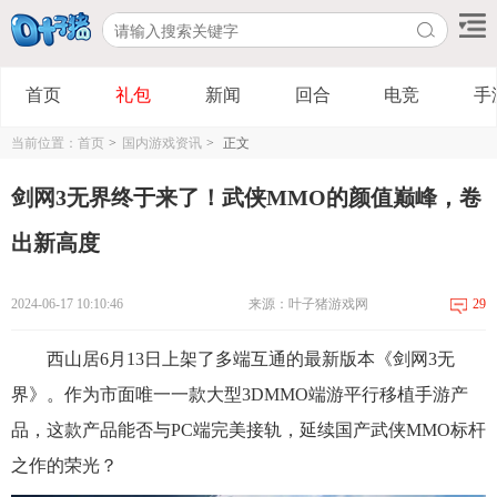
首页
礼包
新闻
回合
电竞
手
当前位置：
首页
>
国内游戏资讯
>
正文
剑网3无界终于来了！武侠MMO的颜值巅峰，卷
出新高度
2024-06-17 10:10:46
来源：叶子猪游戏网
29
西山居6月13日上架了多端互通的最新版本《剑网3无
界》。作为市面唯一一款大型3DMMO端游平行移植手游产
品，这款产品能否与PC端完美接轨，延续国产武侠MMO标杆
之作的荣光？