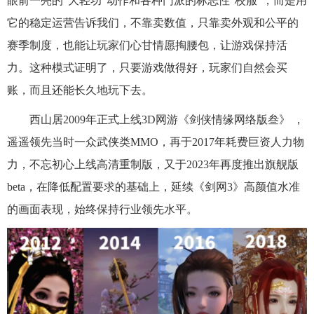
眼前一亮的“大轻功”动作和各种门派的标志性“校服”，而是用
它的稳定运营告诉我们，不靠卖数值，只靠卖外观和公平的
赛季制度，也能让玩家们心甘情愿掏腰包，让游戏保持活
力。这种模式证明了，只要游戏做得好，玩家们自然会买
账，而且还能长久地玩下去。
西山居2009年正式上线3D网游《剑侠情缘网络版叁》 ，
遥遥领先当时一众武侠类MMO，再于2017年耗费巨资人力物
力，不忘初心上线高清重制版，又于2023年再度推出旗舰版
beta，在降低配置要求的基础上，延续《剑网3》高颜值水准
的画面表现，始终保持行业领先水平。