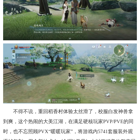
不得不说，重回稻香村体验太丝滑了，校服白发神兽拿
到爽，这个热闹的大美江湖，在满足硬核玩家PVP/PVE的同
时，也不忘照顾PVX“暖暖玩家”，将游戏内5741套服装外观