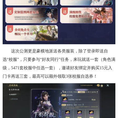
这次公测更是豪横地派送各类服装，除了登录即送自
选“校服”，只要参与“好友同行”任务，来玩就送一套（角色满
级，5471套校服中任选一套），邀请好友绑定并购买15元入
门卡再送三套，最高可以额外领取3张校服自选券！