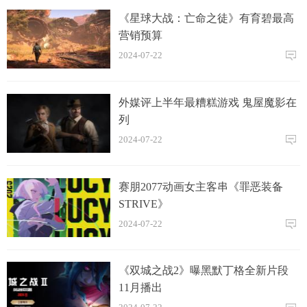
《星球大战：亡命之徒》有育碧最高
营销预算
2024-07-22
外媒评上半年最糟糕游戏 鬼屋魔影在
列
2024-07-22
赛朋2077动画女主客串《罪恶装备
STRIVE》
2024-07-22
《双城之战2》曝黑默丁格全新片段
11月播出