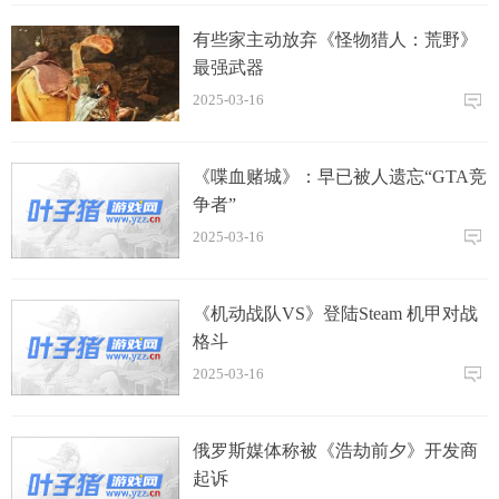
有些家主动放弃《怪物猎人：荒野》
最强武器
2025-03-16
《喋血赌城》：早已被人遗忘“GTA竞
争者”
2025-03-16
《机动战队VS》登陆Steam 机甲对战
格斗
2025-03-16
俄罗斯媒体称被《浩劫前夕》开发商
起诉