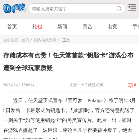
首页
礼包
新闻
回合
电竞
手
当前位置：
首页
>
国内游戏资讯
>
正文
存储成本有点贵！任天堂首款“钥匙卡”游戏公布
遭到全球玩家质疑
2025-11-12 17:00:14
来源：叶子猪游戏网
0
近日，任天堂正式宣布《宝可梦：Pokopia》将于明年3月
5日发售，卡带形式为钥匙卡。与此同时，官方还特意配送了
一则关于“如何使用钥匙卡”的另类宣传片。此片一出，顿时
在游戏界掀起了一波巨浪，评论区几乎都要被冲爆了，绝大