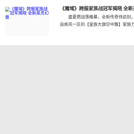
《魔域》跨服家族战冠军揭晓 全新
盛夏燃战落帷幕，全新传奇待启封。随
自疾风一区的【皇族大旗空中飘】家族