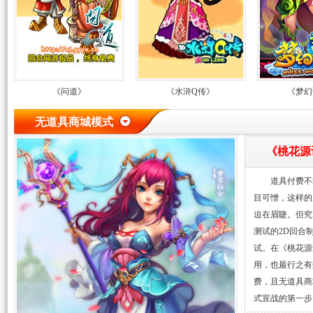
《问道》
《水浒Q传》
《梦幻
无道具商城模式
《桃花源
道具付费不
目可憎，这样的
迫在眉睫。但究
测试的2D回合
试。在《桃花源
用，也最行之有
费，且无道具商
式宣战的第一步