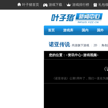
叶子猪首页
游戏下载
游戏排行榜
礼包
首页
游戏库
国内
国外
诺亚传说
尚游旗下游戏
|
2D
|
角色
您的位置：
>
资讯中心
>
游戏视频
>
《
《诺亚传说》公测1周年了，我们一直在为激情P