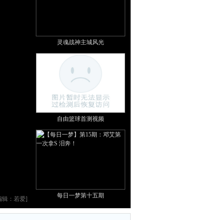
灵魂战神主城风光
自由篮球首测视频
每日一梦第十五期
编辑：若爱]