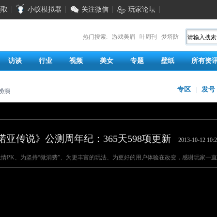
领取
小蚁模拟器
关注微信
玩家论坛
热门搜索:
游戏美眉
叶周刊
梦塔防
访谈
行业
视频
美女
专题
壁纸
所有资
专区
发号
|
扮演
诺亚传说》公测周年纪：365天598项更新
2013-10-12 10:
K、为坚持“微消费”、为更丰富的玩法、为更好的用户体验在改变，感谢玩家一直以来