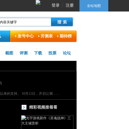
登录
注册
全站地图
讯
发号中心
开测表
期待榜
截图
评测
下载
投票
论坛
|
|
|
|
|
25
的支持。 10月12日，开启公测……
精彩视频接着看