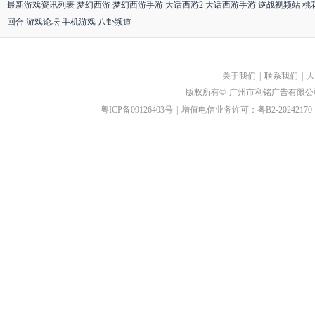
最新游戏资讯列表
梦幻西游
梦幻西游手游
大话西游2
大话西游手游
逆战视频站
桃
回合
游戏论坛
手机游戏
八卦频道
关于我们
|
联系我们
|
人
版权所有©
广州市利铭广告有限公
粤ICP备09126403号
|
增值电信业务许可：粤B2-20242170