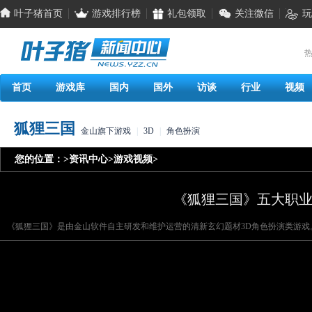
叶子猪首页
游戏排行榜
礼包领取
关注微信
玩
热
首页
游戏库
国内
国外
访谈
行业
视频
狐狸三国
金山旗下游戏
|
3D
|
角色扮演
您的位置：
>
资讯中心
>
游戏视频
>
《狐狸三国》五大职
《狐狸三国》是由金山软件自主研发和维护运营的清新玄幻题材3D角色扮演类游