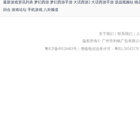
最新游戏资讯列表
梦幻西游
梦幻西游手游
大话西游2
大话西游手游
逆战视频站
桃
回合
游戏论坛
手机游戏
八卦频道
关于我们
|
联系我们
|
人
版权所有©
广州市利铭广告有限公
粤ICP备09126403号
|
增值电信业务许可：粤B2-20242170