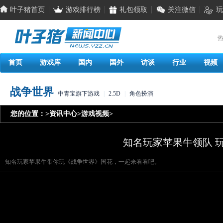
叶子猪首页
游戏排行榜
礼包领取
关注微信
玩
热
首页
游戏库
国内
国外
访谈
行业
视频
战争世界
中青宝旗下游戏
|
2.5D
|
角色扮演
您的位置：
>
资讯中心
>
游戏视频
>
知名玩家苹果牛领队 
知名玩家苹果牛带你玩《战争世界》国花，一起来看看吧。