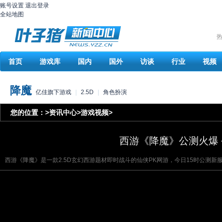
账号设置
退出登录
全站地图
热
首页
游戏库
国内
国外
访谈
行业
视频
降魔
亿佳旗下游戏
|
2.5D
|
角色扮演
您的位置：
>
资讯中心
>
游戏视频
>
西游《降魔》公测火爆 
西游《降魔》是一款2.5D玄幻西游题材即时战斗的仙侠PK网游，今日15时公测