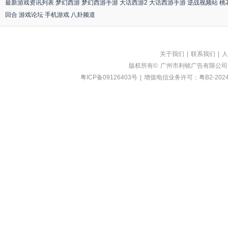
最新游戏资讯列表
梦幻西游
梦幻西游手游
大话西游2
大话西游手游
逆战视频站
桃
回合
游戏论坛
手机游戏
八卦频道
关于我们
|
联系我们
|
人
版权所有©
广州市利铭广告有限公司
粤ICP备09126403号
|
增值电信业务许可：粤B2-2024