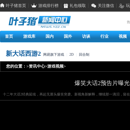
叶子猪首页
游戏排行榜
礼包领取
关注微信
玩
热
首页
游戏库
国内
国外
访谈
行业
视频
新大话西游2
网易旗下游戏
|
2D
|
回合制
您的位置：
>
资讯中心
>
游戏视频
>
爆笑大话2预告片曝光 
十二年大话2经典延续，再起无厘头爆笑突袭。新视角新解释，继续那一滴泪，留