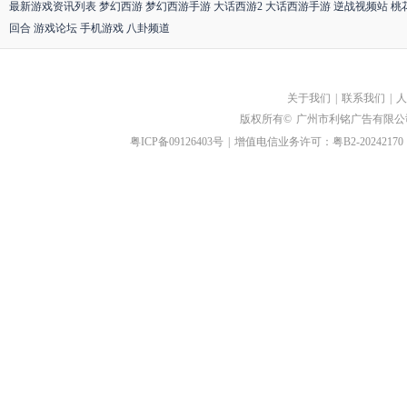
最新游戏资讯列表
梦幻西游
梦幻西游手游
大话西游2
大话西游手游
逆战视频站
桃
回合
游戏论坛
手机游戏
八卦频道
关于我们
|
联系我们
|
人
版权所有©
广州市利铭广告有限公
粤ICP备09126403号
|
增值电信业务许可：粤B2-20242170