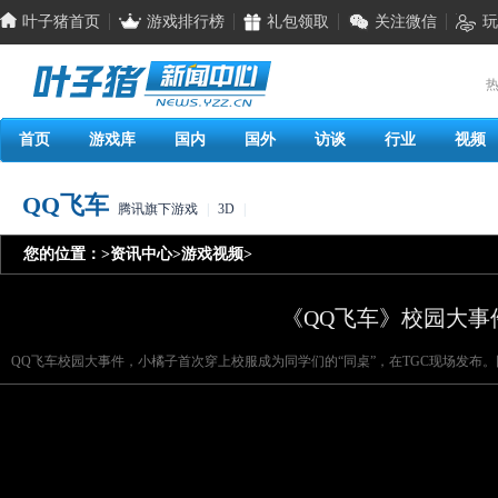
叶子猪首页
游戏排行榜
礼包领取
关注微信
玩
热
首页
游戏库
国内
国外
访谈
行业
视频
QQ飞车
腾讯旗下游戏
|
3D
|
您的位置：
>
资讯中心
>
游戏视频
>
《QQ飞车》校园大事
QQ飞车校园大事件，小橘子首次穿上校服成为同学们的“同桌”，在TGC现场发布