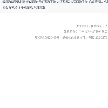
最新游戏资讯列表
梦幻西游
梦幻西游手游
大话西游2
大话西游手游
逆战视频站
桃
回合
游戏论坛
手机游戏
八卦频道
关于我们
|
联系我们
|
人
版权所有©
广州市利铭广告有限公
粤ICP备09126403号
|
增值电信业务许可：粤B2-20242170