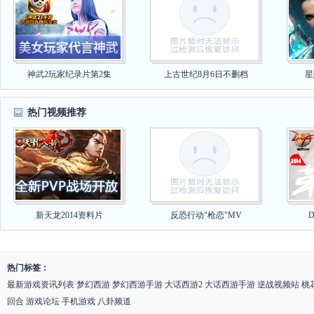
神武2玩家纪录片第2集
上古世纪8月6日不删档
星
热门视频推荐
新天龙2014资料片
反恐行动"枪恋"MV
热门标签：
最新游戏资讯列表
梦幻西游
梦幻西游手游
大话西游2
大话西游手游
逆战视频站
桃
回合
游戏论坛
手机游戏
八卦频道