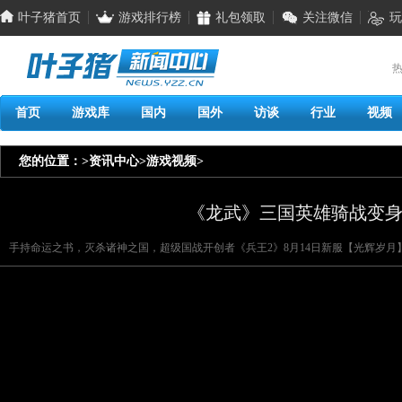
叶子猪首页
游戏排行榜
礼包领取
关注微信
玩
热
首页
游戏库
国内
国外
访谈
行业
视频
您的位置：
>
资讯中心
>
游戏视频
>
《龙武》三国英雄骑战变身 
手持命运之书，灭杀诸神之国，超级国战开创者《兵王2》8月14日新服【光辉岁