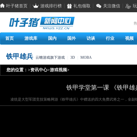
叶子猪首页
游戏排行榜
礼包领取
关注微信
玩
热
首页
游戏库
国内
国外
访谈
行业
视频
铁甲雄兵
云蟾游戏旗下游戏
|
3D
|
MOBA
您的位置：
>
资讯中心
>
游戏视频
>
铁甲学堂第一课 《铁甲
凌统是大型军团竞技策略网游《铁甲雄兵》中赠送的四大免费武将之一，全副铠