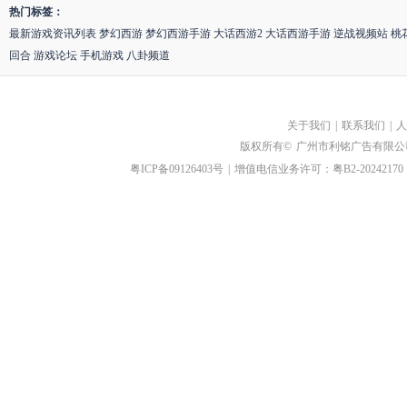
热门标签：
最新游戏资讯列表
梦幻西游
梦幻西游手游
大话西游2
大话西游手游
逆战视频站
桃
回合
游戏论坛
手机游戏
八卦频道
关于我们
|
联系我们
|
人
版权所有©
广州市利铭广告有限公
粤ICP备09126403号
|
增值电信业务许可：粤B2-20242170