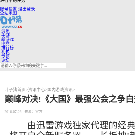
进行中的任务
账号设置
退出登录
全站地图
资讯
手游
新游戏
电竞
排行榜
礼包
专题
论坛
叶子猪首页
>
资讯中心
>
国内游戏资讯
>
巅峰对决!《大国》最强公会之争白
2016-07-26
来源：官方
由迅雷游戏独家代理的经典