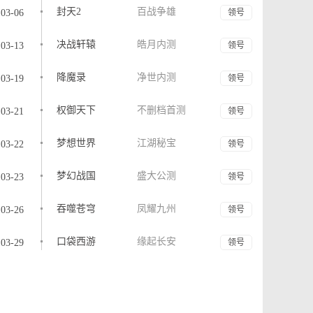
封天2
百战争雄
03-06
领号
决战轩辕
皓月内测
03-13
领号
降魔录
净世内测
03-19
领号
权御天下
不删档首测
03-21
领号
梦想世界
江湖秘宝
03-22
领号
梦幻战国
盛大公测
03-23
领号
吞噬苍穹
凤耀九州
03-26
领号
口袋西游
缘起长安
03-29
领号