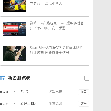
立游戏 上演以小博大
巅峰70w在线玩家 Steam爆款游戏回
归 合作中国厂商出手游
Steam创始人都玩啥？G胖沉迷68%
好评游戏 还要爆肝全结局
新游测试表
龙武2
犬军出击
03-01
领号
逍遥江湖3
剑意风流
03-03
领号