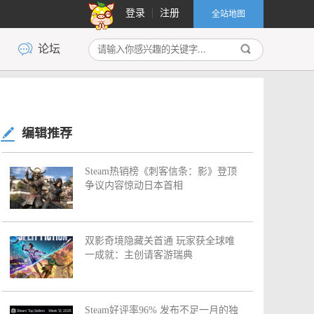
登录
注册
全站地图
论坛
编辑推荐
Steam热销榜《刺客信条：影》登顶
争议内容惊动日本首相
双影奇境隐藏关首通 玩家获全球唯
一成就：主创请客游瑞典
Steam好评率96% 发布不足一月的独