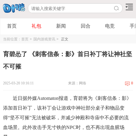
首页
礼包
新闻
回合
电竞
手
当前位置：
首页
>
国内游戏资讯
>
正文
育碧怂了 《刺客信条：影》首日补丁将让神社坚
不可摧
2025-03-20 10:16:11
来源：网络
0
近日据外媒Automaton报道，育碧将为《刺客信条：影》
添加首日补丁，该补丁会让游戏中神社部分桌子和物品变
得“坚不可摧”无法被破坏，并减少神殿和寺庙中不必要的流
血场景。此外攻击手无寸铁的NPC时，也不再出现血腥场