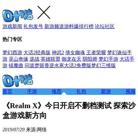
游戏新闻
礼包发号
新游频道
游料爆
排行榜
论坛社区
热门专区
梦幻西游
大话2经典版
神武2
倩女幽魂
王者荣耀
梦幻诛仙手
游
灵山奇缘
逆战
英雄联盟
御龙在天
阴阳师
梦幻手游
大话手
游
镇魔曲
问道
楚留香
逆水寒
大话2免费版
梦幻三维版
首页
手游
推荐
礼包
新游
视频
《Realm X》今日开启不删档测试 探索沙
盒游戏新方向
2019/07/29
来源:网络