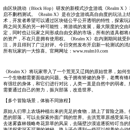
由区块跳动（Block Hop）研发的新模式沙盒游戏《Realm X 
启不删档测试。《Realm X》是在沙盒游戏高自由度的玩法上
术，开发者希望可以通过区块链公平公开透明的特性，探索玩
商之间关系的另一种可能性，将游戏的发展，最大限度的交由
定，同时也让玩家之间形成自由交易的市场，所有的道具都将
的资产，不在只是拥有使用权。《Realm X》在内测期间就受
注，并且得到了广泛好评。今日突然发布开启新一轮测试的消
所有玩家的一大惊喜。官网网址：www.realm10.com
《Realm X》将玩家带入了一个荒芜又辽阔的原始世界，如何
一个生物都需要面临的问题。兔子拥有矫健的身手，老鹰有锋
有强壮的身体，和它们进行对比，人类一直是自然中的弱者。
需要通过自己的努力，振兴部落，改造世界。
【多个冒险场景，体验不同旅程】
原始人们带上农场种植出来的充足的食物，踏上了冒险之路。
悉的部落，可以去探索外面广阔的世界。去洪荒草原感受策马
去迷雾森林领略奇花异草的风采，去隔壁沙漠追逐驼铃叮当的
海洋探索深不可测的神秘。路上还会遇到一些可以饲养的小动