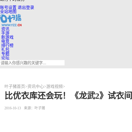
账号设置
退出登录
全站地图
资讯
手游
新游戏
电竞
排行榜
礼包
专题
论坛
叶子猪首页
>
资讯中心
>
游戏视频
>
比优衣库还会玩！《龙武2》试衣
2016-10-13
来源：叶子猪