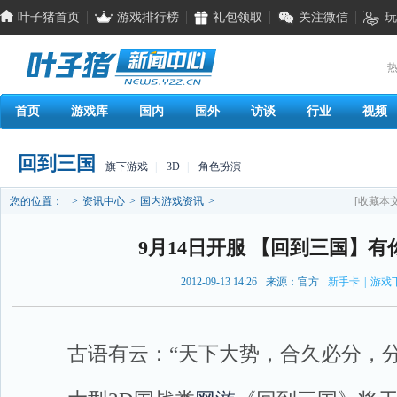
叶子猪首页
游戏排行榜
礼包领取
关注微信
玩
热
首页
游戏库
国内
国外
访谈
行业
视频
回到三国
旗下游戏
|
3D
|
角色扮演
您的位置：
>
资讯中心
>
国内游戏资讯
>
[收藏本文
9月14日开服 【回到三国】有
2012-09-13 14:26
来源：官方
新手卡
|
游戏
古语有云：“天下大势，合久必分，分久