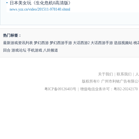
日本美女玩《生化危机0高清版》
news.yzz.cn/video/201511-978140.shtml
热门标签：
最新游戏资讯列表
梦幻西游
梦幻西游手游
大话西游2
大话西游手游
逆战视频站
桃
回合
游戏论坛
手机游戏
八卦频道
关于我们
|
联系我们
|
人
版权所有©
广州市利铭广告有限公
粤ICP备09126403号
|
增值电信业务许可：粤B2-20242170