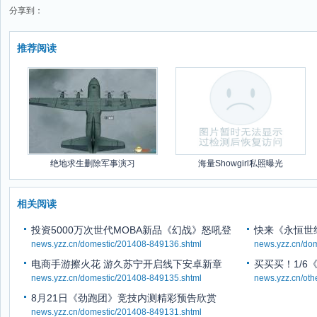
分享到：
推荐阅读
绝地求生删除军事演习
海量Showgirl私照曝光
相关阅读
投资5000万次世代MOBA新品《幻战》怒吼登
快来《永恒世
场
news.yzz.cn/domestic/201408-849136.shtml
news.yzz.cn/do
电商手游擦火花 游久苏宁开启线下安卓新章
买买买！1/6
news.yzz.cn/domestic/201408-849135.shtml
news.yzz.cn/ot
8月21日《劲跑团》竞技内测精彩预告欣赏
news.yzz.cn/domestic/201408-849131.shtml