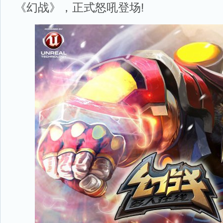
《幻战》，正式怒吼登场!