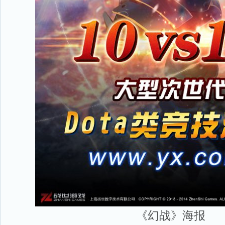
《幻战》海报