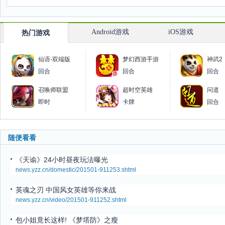
Android游戏
iOS游戏
热门游戏
仙语-双端版
梦幻西游手游
神武2
回合
回合
回合
召唤师联盟
超时空英雄
问道
即时
卡牌
回合
随便看看
《天谕》24小时昼夜玩法曝光
news.yzz.cn/domestic/201501-911253.shtml
英魂之刃 中国风女英雄等你来战
news.yzz.cn/video/201501-911252.shtml
包小姐竟长这样! 《梦塔防》之瘦