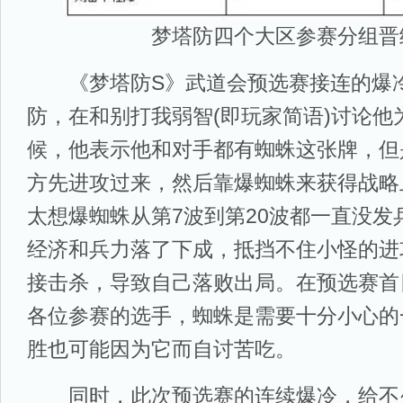
梦塔防四个大区参赛分组晋
《梦塔防S》武道会预选赛接连的爆冷
防，在和别打我弱智(即玩家简语)讨论他
候，他表示他和对手都有蜘蛛这张牌，但
方先进攻过来，然后靠爆蜘蛛来获得战略
太想爆蜘蛛从第7波到第20波都一直没发
经济和兵力落了下成，抵挡不住小怪的进
接击杀，导致自己落败出局。在预选赛首
各位参赛的选手，蜘蛛是需要十分小心的
胜也可能因为它而自讨苦吃。
同时，此次预选赛的连续爆冷，给不少