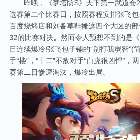
昨晚，《梦塔防S》天下第一武道会20
选赛第二个比赛日，按照赛程安排张飞包
百度烧烤店和刘备草鞋摊这四个大区的部
32的比赛对决。然而令人预想不到的是《
日连续爆冷!张飞包子铺的“别打我弱智”(
手“楼”，“十二”不敌对手“白虎很凶悍”
赛第二日惨遭淘汰，爆冷出局。