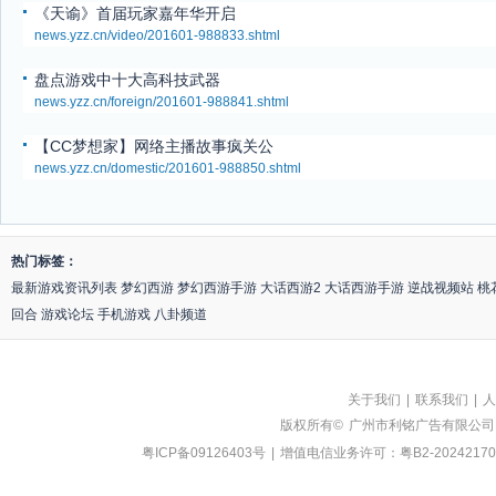
《天谕》首届玩家嘉年华开启
news.yzz.cn/video/201601-988833.shtml
盘点游戏中十大高科技武器
news.yzz.cn/foreign/201601-988841.shtml
【CC梦想家】网络主播故事疯关公
news.yzz.cn/domestic/201601-988850.shtml
热门标签：
最新游戏资讯列表
梦幻西游
梦幻西游手游
大话西游2
大话西游手游
逆战视频站
桃
回合
游戏论坛
手机游戏
八卦频道
关于我们
|
联系我们
|
人
版权所有©
广州市利铭广告有限公司
粤ICP备09126403号
|
增值电信业务许可：粤B2-20242170