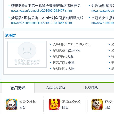
梦塔防S天下第一武道会春季赛报名 5日开启
影乐游明星共
news.yzz.cn/domestic/201602-992477.shtml
news.yzz.cn/do
梦塔防S即将公测！XIN计划全面启动明星支线
台游戏女主播
news.yzz.cn/domestic/201512-981656.shtml
news.yzz.cn/gir
梦塔防
入库时间：2013年10月23日
游戏类型：
娱乐休闲
游戏特征：
Q版
运营厂商：
电魂
游戏地区：
大陆
Android游戏
iOS游戏
热门游戏
仙语-双端版
梦幻西游手游
神武2
回合
回合
回合