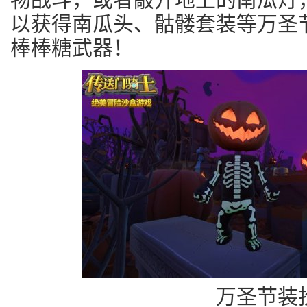
以获得南瓜头、骷髅套装等万圣
棒棒糖武器！
万圣节装