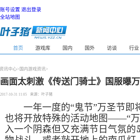
账号设置
退出登录
全站地图
首页
游戏库
国内
国外
访谈
行业
资讯中心
>
>
国内游戏资讯
>
画面太刺激《传送门骑士》国服曝万
2017-10-31 11:05
来源：叶子猪
一年一度的“鬼节”万圣节即
也将开放特殊的活动地图——“万
入一个阴森但又充满节日气氛的
物战斗，或者敲开地上的南瓜灯