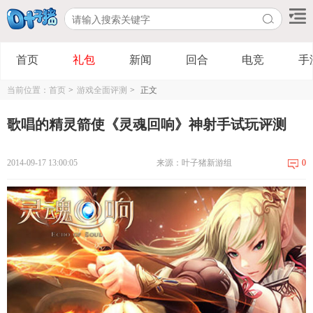
首页
礼包
新闻
回合
电竞
手
当前位置：
首页
>
游戏全面评测
>
正文
歌唱的精灵箭使《灵魂回响》神射手试玩评测
2014-09-17 13:00:05
来源：叶子猪新游组
0