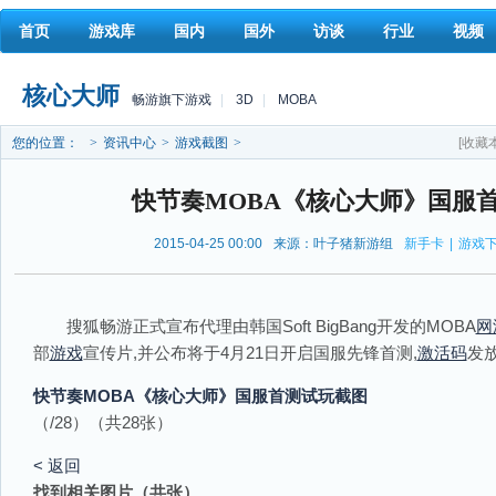
首页
游戏库
国内
国外
访谈
行业
视频
核心大师
畅游旗下游戏
|
3D
|
MOBA
您的位置：
>
资讯中心
>
游戏截图
>
[收藏
快节奏MOBA《核心大师》国服
2015-04-25 00:00
来源：叶子猪新游组
新手卡
|
游戏
搜狐畅游正式宣布代理由韩国Soft BigBang开发的MOBA
网
部
游戏
宣传片,并公布将于4月21日开启国服先锋首测,
激活码
发
快节奏MOBA《核心大师》国服首测试玩截图
（
/28）
（共
28
张）
< 返回
找到
相关图片
（共
张）