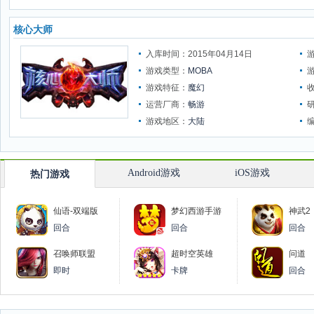
核心大师
入库时间：2015年04月14日
游戏类型：
MOBA
游戏特征：
魔幻
运营厂商：
畅游
游戏地区：
大陆
Android游戏
iOS游戏
热门游戏
仙语-双端版
梦幻西游手游
神武2
回合
回合
回合
召唤师联盟
超时空英雄
问道
即时
卡牌
回合