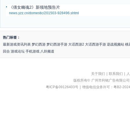
《倩女幽魂2》新领地预告片
news.yzz.cn/domestic/201503-928496.shtml
热门标签：
最新游戏资讯列表
梦幻西游
梦幻西游手游
大话西游2
大话西游手游
逆战视频站
桃
回合
游戏论坛
手机游戏
八卦频道
关于我们
|
联系我们
|
人
版权所有©
广州市利铭广告有限公司
粤ICP备09126403号
|
增值电信业务许可：粤B2-2024