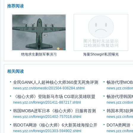
推荐阅读
绝地求生删除军事演习
海量Showgirl私照曝光
相关阅读
全民GANK人人超神核心大师360度无死角评测
畅游代理MOB
news.yzz.cn/domestic/201504-936284.shtml
news.yzz.cn/do
《核心大师》登陆新马市场 CG堪比英雄联盟
畅游代理韩国
news.yzz.cn/foreign/201411-887217.shtml
news.yzz.cn/do
韩国MOBA进军日本《核心大师》日服将首测
韩国本周3款网游
news.yzz.cn/foreign/201402-757018.shtml
news.yzz.cn/for
韩DOTA网游《核心大师》6大新英雄海报公开
DOTA类网
news.yzz.cn/foreign/201303-594902.shtml
news.yzz.cn/for