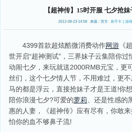
【超神传】15时开服 七夕抢
2012-08-23 14:58
来源：官方
新手卡
|
游
4399首款超炫酷微消费动作
网游
《超
世开启“超神测试”，三界妹子云集陪你过
动闹七夕，来玩就送2000RMB元宝，更
丝们，这个七夕情人节，不用难过，更不
马的都是浮云，直接抢妹子才是王道!你
陪你浪漫七夕?可爱的
萝莉
、还是性感的
惠的人妻，《超神传》应有尽有，你敢来
怕你的血不够鼻子流!