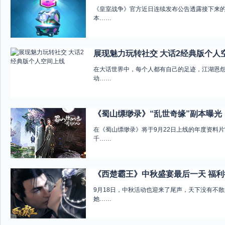
《皇室战争》官方近日连续发布公告透露接下来
本……
展现魅力玩转社交 大话2经典版个人
在大话世界中，每个人都有自己的足迹，江湖恩
动……
《蜀山缥缈录》“乱世奇缘”副本曝光
在《蜀山缥缈录》将于9月22日上线的年度资料片
千……
《西楚霸王》中秋盛宴最后一天 福利
9月18日，中秋活动也迎来了尾声，天下没有不散
她……