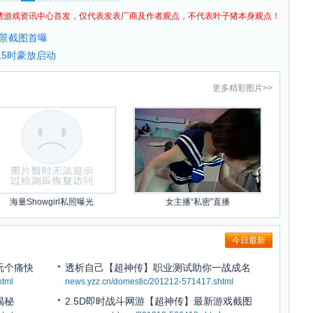
猪
游戏资讯
中心首发，仅代表发表厂商及作者观点，不代表叶子猪本身观点！
场景截图首曝
15时豪放启动
更多
精彩图片
>>
海量Showgirl私照曝光
女主播“私密”直播
今日最新
玩个痛快
透析自己【超神传】职业测试助你一战成名
html
news.yzz.cn/domestic/201212-571417.shtml
揭秘
2.5D即时战斗网游【超神传】最新游戏截图