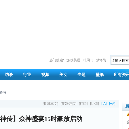
热门搜索:
游戏美眉
叶周刊
梦塔防
访谈
行业
视频
美女
专题
壁纸
所有资
扮演
[收藏本文]
[复制链接]
[打印]
[纠错]
[-A]
[+A]
超神传】众神盛宴15时豪放启动