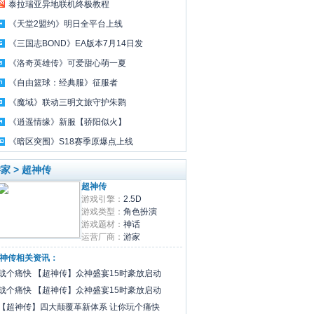
泰拉瑞亚异地联机终极教程
《天堂2盟约》明日全平台上线
《三国志BOND》EA版本7月14日发
《洛奇英雄传》可爱甜心萌一夏
《自由篮球：经典服》征服者
《魔域》联动三明文旅守护朱鹮
《逍遥情缘》新服【骄阳似火】
《暗区突围》S18赛季原爆点上线
家 > 超神传
超神传
游戏引擎：
2.5D
游戏类型：
角色扮演
游戏题材：
神话
运营厂商：
游家
神传相关资讯：
战个痛快 【超神传】众神盛宴15时豪放启动
战个痛快 【超神传】众神盛宴15时豪放启动
【超神传】四大颠覆革新体系 让你玩个痛快