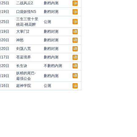
月25日
二战风云2
删档内测
月19日
口袋妖怪NS
删档封测
三生三世十里
月25日
公测
桃花-桃花醉
月19日
大掌门2
删档封测
月20日
神怒
删档封测
月20日
剑荡八荒
删档封测
月17日
苍蓝境界
删档内测
月20日
长生诀
不删档内测
妖精的尾巴-
月19日
删档内测
最强公会
月16日
超神学院
公测
领
领
领
领
领