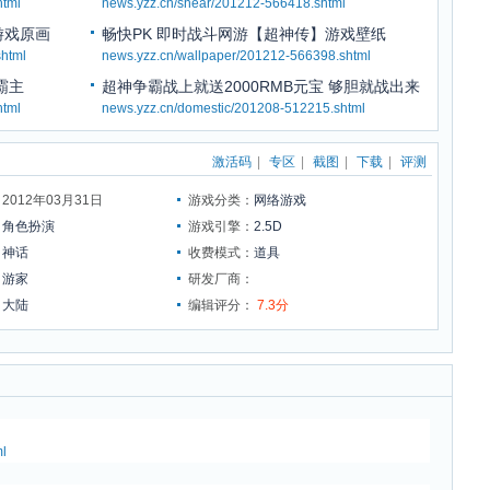
html
news.yzz.cn/shear/201212-566418.shtml
游戏原画
畅快PK 即时战斗网游【超神传】游戏壁纸
html
news.yzz.cn/wallpaper/201212-566398.shtml
霸主
超神争霸战上就送2000RMB元宝 够胆就战出来
html
news.yzz.cn/domestic/201208-512215.shtml
激活码
|
专区
|
截图
|
下载
|
评测
012年03月31日
游戏分类：
网络游戏
：
角色扮演
游戏引擎：
2.5D
：
神话
收费模式：
道具
：
游家
研发厂商：
：
大陆
编辑评分：
7.3分
l