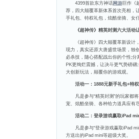
4399首款东方神话
网游
巨作《
荐，四大颠覆革新体系首次亮相，让
手礼包、特权礼包，炫酷坐骑、女仆萌
《超神传》精英封测六大活动让
《超神传》四大颠覆革新设计，带
现力，真实还原大唐盛世场景，独创
必杀技，随心搭配战出你的个性;分
PK更绚烂震撼，让决斗更气势磅礴
大创新玩法，颠覆你的游戏观。
活动一：1888元新手礼包+特
凡是参与“精英封测”的玩家都将获
宠、炫酷坐骑、各种给力道具应有尽
活动二：登录游戏赢取iPad min
凡是参与“登录游戏赢取iPad m
方送出的iPad mini等超级大奖。