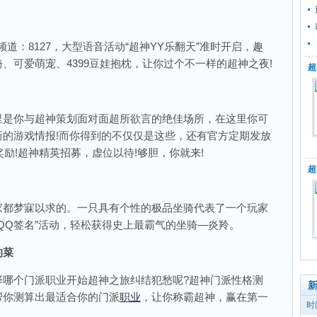
：8127，大型语音活动“超神YY乐翻天”准时开启，趣
、可爱萌宠、4399豆娃抱枕，让你过个不一样的超神之夜!
超
是你与超神策划面对面超所欲言的绝佳场所，在这里你可
的游戏情报!而你得到的不仅仅是这些，还有官方定期发放
奖励!超神精英招募，虚位以待!够胆，你就来!
超
都梦寐以求的。一只具有个性的极品坐骑代表了一个玩家
改QQ签名”活动，轻松获得史上最霸气的坐骑—炎羚。
的菜
个门派职业开始超神之旅纠结犯愁呢?超神门派性格测
帮你测算出最适合你的门派
职业
，让你称霸超神，赢在第一
时