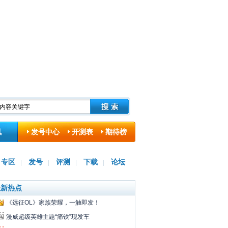
讯
发号中心
开测表
期待榜
专区
发号
评测
下载
论坛
|
|
|
|
最新热点
《远征OL》家族荣耀，一触即发！
漫威超级英雄主题“痛铁”现发车