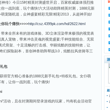
超神传》今日15时精英封测盛世开启，百家权威媒体强烈推
你一战到底，玩个痛快!六大活动助阵精英封测，1888元新
宠随机送，众神盛宴精彩无限!精彩2013，从超神开始!
你玩个痛快>>>>
http://csz.4399pk.com/hd/2622.html
来全所未有的游戏体验。3D立体渲染带来极强的视觉表
真人宠物，带来冲击灵魂的视觉盛宴;千种技能组合、无双
离式骨架、十足流畅的打击感、华丽炫酷的技能特效，让
;奇幻探险副本，首创神兽助阵帮战3.0，炫酷拉风坐骑等三
游
权礼包
得官方精心准备的1888元新手礼包+特权礼包。女仆萌
有，让你一战到底，玩个痛快!
超
i
ini”活动，且在封测期间登录游戏的玩家，均有机会活动官