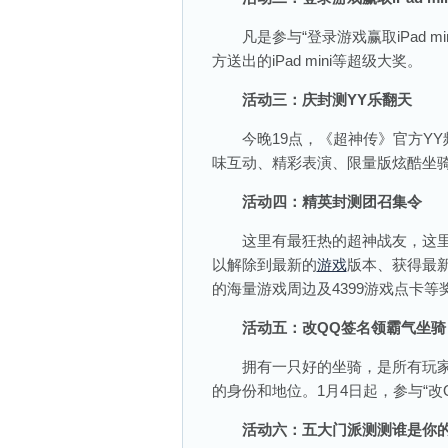
凡是参与“登录游戏赢取iPad m
方送出的iPad mini等超级大奖。
活动三：庆封测YY乐翻天
今晚19点，《超神传》官方YY频道
味互动、精彩表演、限量版炫酷坐骑
活动四：精英封测团召集令
这里有最狂热的超神战友，这里
以解除到最新的
游戏
版本、获得最
的海量游戏周边及4399游戏点卡等
活动五：改QQ签名领霸气坐骑
拥有一只好的坐骑，是所有玩家
的身份和地位。1月4日起，参与“
活动六：五大门派测测谁是你