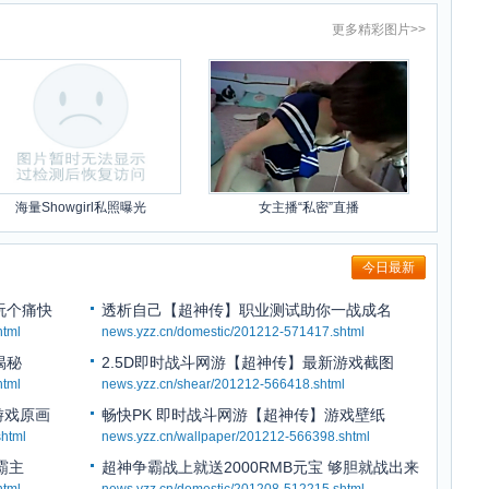
更多
精彩图片
>>
海量Showgirl私照曝光
女主播“私密”直播
今日最新
玩个痛快
透析自己【超神传】职业测试助你一战成名
html
news.yzz.cn/domestic/201212-571417.shtml
揭秘
2.5D即时战斗网游【超神传】最新游戏截图
html
news.yzz.cn/shear/201212-566418.shtml
游戏原画
畅快PK 即时战斗网游【超神传】游戏壁纸
html
news.yzz.cn/wallpaper/201212-566398.shtml
霸主
超神争霸战上就送2000RMB元宝 够胆就战出来