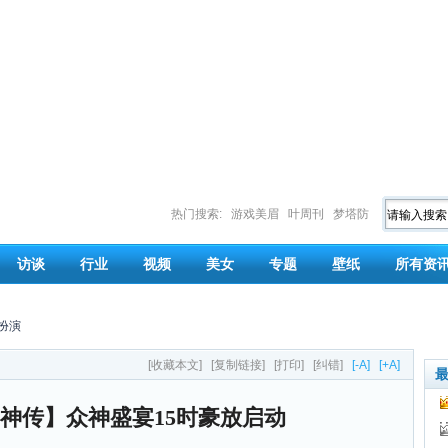
热门搜索:
游戏美眉
叶周刊
梦塔防
访谈
行业
视频
美女
专题
壁纸
所有资
扮演
[收藏本文]
[复制链接]
[打印]
[纠错]
[-A]
[+A]
超神传】众神盛宴15时豪放启动