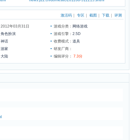
html
news.yzz.cn/domestic/201208-512215.shtml
激活码
|
专区
|
截图
|
下载
|
评测
012年03月31日
游戏分类：
网络游戏
：
角色扮演
游戏引擎：
2.5D
：
神话
收费模式：
道具
：
游家
研发厂商：
：
大陆
编辑评分：
7.3分
l