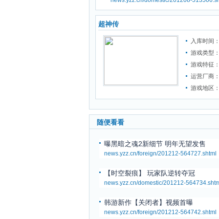
news.yzz.cn/domestic/201208-513506.s
超神传
入库时间：2
游戏类型
游戏特征
运营厂商
游戏地区
随便看看
曝黑暗之魂2新细节 明年无望发售
news.yzz.cn/foreign/201212-564727.shtml
【时空裂痕】 玩家队逆转夺冠
news.yzz.cn/domestic/201212-564734.shtm
韩游新作【关闭者】视频首曝
news.yzz.cn/foreign/201212-564742.shtml