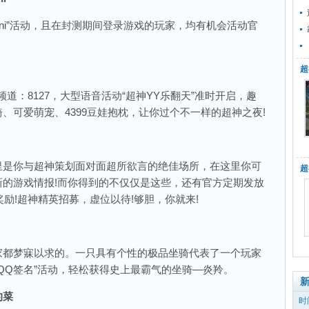
ini”活动，且在封测期间登录游戏的玩家，均有机会活动官
超
：8127，大型语音活动“超神YY乐翻天”准时开启，趣
、可爱萌宠、4399豆娃抱枕，让你过个不一样的超神之夜!
是你与超神策划面对面超所欲言的绝佳场所，在这里你可
超
新的游戏情报!而你得到的不仅仅是这些，还有官方定期发放
奖励!超神精英招募，虚位以待!够胆，你就来!
都梦寐以求的。一只具有个性的极品坐骑代表了一个玩家
改QQ签名”活动，轻松获得史上最霸气的坐骑—炎羚。
的菜
时