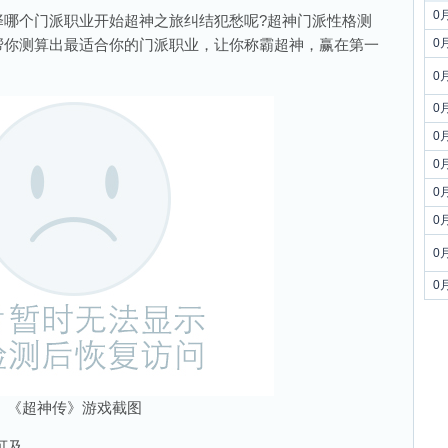
0
个门派职业开始超神之旅纠结犯愁呢?超神门派性格测
帮你测算出最适合你的门派职业，让你称霸超神，赢在第一
0
0
0
0
0
0
0
0
0
《超神传》游戏截图
可及。