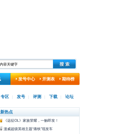
讯
发号中心
开测表
期待榜
专区
发号
评测
下载
论坛
|
|
|
|
最新热点
《远征OL》家族荣耀，一触即发！
漫威超级英雄主题“痛铁”现发车