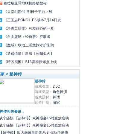
泰拉瑞亚异地联机终极教程
《天堂2盟约》明日全平台上线
《三国志BOND》EA版本7月14日发
《洛奇英雄传》可爱甜心萌一夏
《自由篮球：经典服》征服者
《魔域》联动三明文旅守护朱鹮
《逍遥情缘》新服【骄阳似火】
《暗区突围》S18赛季原爆点上线
家 > 超神传
超神传
游戏引擎：
2.5D
游戏类型：
角色扮演
游戏题材：
神话
运营厂商：
游家
神传相关资讯：
战个痛快 【超神传】众神盛宴15时豪放启动
战个痛快 【超神传】众神盛宴15时豪放启动
【超神传】四大颠覆革新体系 让你玩个痛快