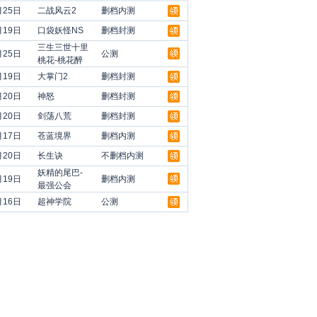
月25日
二战风云2
删档内测
月19日
口袋妖怪NS
删档封测
三生三世十里
月25日
公测
桃花-桃花醉
月19日
大掌门2
删档封测
月20日
神怒
删档封测
月20日
剑荡八荒
删档封测
月17日
苍蓝境界
删档内测
月20日
长生诀
不删档内测
妖精的尾巴-
月19日
删档内测
最强公会
月16日
超神学院
公测
领
领
领
领
领