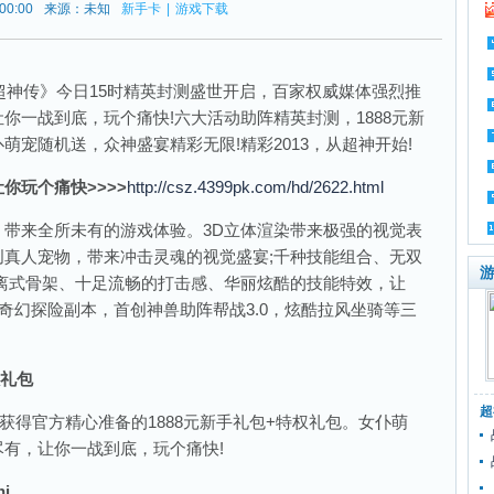
00:00
来源：未知
新手卡
|
游戏下载
超神传》今日15时精英封测盛世开启，百家权威媒体强烈推
你一战到底，玩个痛快!六大活动助阵精英封测，1888元新
宠随机送，众神盛宴精彩无限!精彩2013，从超神开始!
你玩个痛快>>>>
http://csz.4399pk.com/hd/2622.html
来全所未有的游戏体验。3D立体渲染带来极强的视觉表
真人宠物，带来冲击灵魂的视觉盛宴;千种技能组合、无双
游
离式骨架、十足流畅的打击感、华丽炫酷的技能特效，让
;奇幻探险副本，首创神兽助阵帮战3.0，炫酷拉风坐骑等三
礼包
超
得官方精心准备的1888元新手礼包+特权礼包。女仆萌
有，让你一战到底，玩个痛快!
i