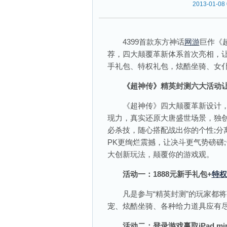
2013-01-08 
4399首款东方神话
网游
巨作《
荐，四大颠覆革新体系首次亮相，让
手礼包、特权礼包，炫酷坐骑、女仆萌
《超神传》精英封测六大活动让
《超神传》四大颠覆革新设计，带
现力，真实还原大唐盛世场景，独创
必杀技，随心搭配战出你的个性;分
PK更绚烂震撼，让决斗更气势磅礴
大创新玩法，颠覆你的游戏观。
活动一：1888元新手礼包+
特权
凡是参与“精英封测”的玩家都将获
宠、炫酷坐骑、各种给力道具应有尽
活动二：登录游戏赢取iPad min