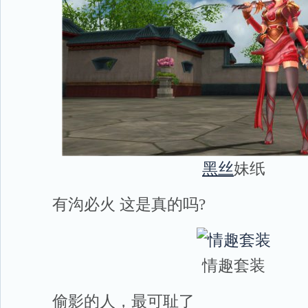
黑丝
妹纸
有沟必火 这是真的吗?
情趣套装
偷影的人，最可耻了