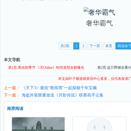
奢华霸气
共2页:
1
2
下一页
末页
阅读余
本文导航
第1页:黑丝的季节 《天Online》时尚造型全新曝光
第2页:这只野猪在看
本文由叶子猪
游戏资讯
中心首发，仅代表发表
上一篇：
《天下3》最炫“敦煌周”一起探秘千年宝藏
下一篇：
海盗外装限量放送《月影传说》联赛高手云集
推荐阅读