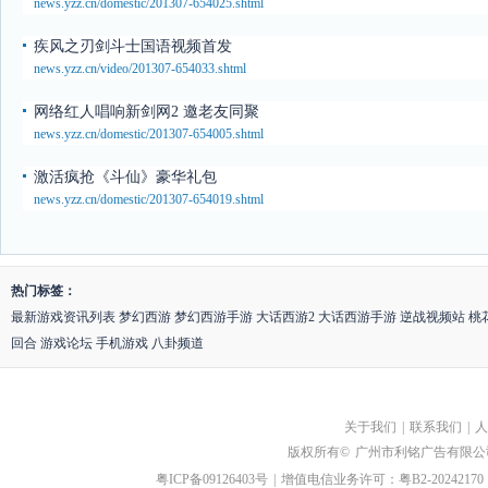
news.yzz.cn/domestic/201307-654025.shtml
疾风之刃剑斗士国语视频首发
news.yzz.cn/video/201307-654033.shtml
网络红人唱响新剑网2 邀老友同聚
news.yzz.cn/domestic/201307-654005.shtml
激活疯抢《斗仙》豪华礼包
news.yzz.cn/domestic/201307-654019.shtml
热门标签：
最新游戏资讯列表
梦幻西游
梦幻西游手游
大话西游2
大话西游手游
逆战视频站
桃
回合
游戏论坛
手机游戏
八卦频道
关于我们
|
联系我们
|
人
版权所有©
广州市利铭广告有限公
粤ICP备09126403号
|
增值电信业务许可：粤B2-20242170