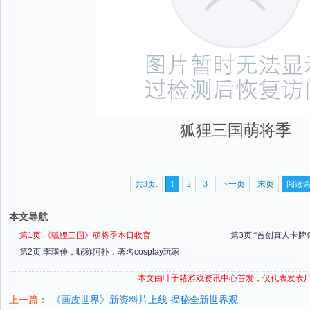
狐狸三国萌将季
共3页:
1
2
3
下一页
末页
阅读
本文导航
第1页:《狐狸三国》萌将季本日收官
第3页:“首创真人卡牌
第2页:李璞伸，昵称阿扑，著名cosplay玩家
本文由叶子猪
游戏资讯
中心首发，仅代表发表
上一篇：
《画皮世界》新资料片上线 揭秘全新世界观