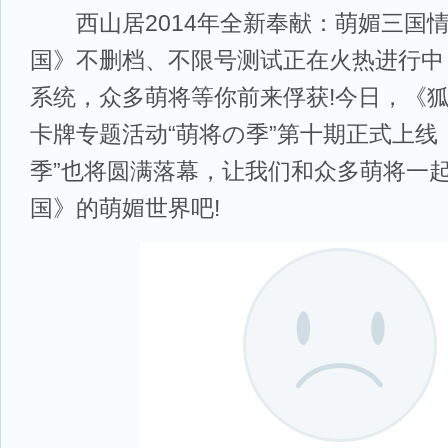
西山居2014年全新奉献：萌媚三国
国》不删档、不限号测试正在火热进行中
系统，众多萌将等你前来俘获!今日，《
卡牌专题活动“萌将の季”第十期正式上线
季”也将圆满落幕，让我们和众多萌将一
国》的萌媚世界吧!