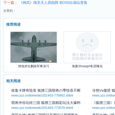
下一篇：
《神武》闯关天人四劫阵 BOSS出场玩变装
分享到：
推荐阅读
绝地求生删除军事演习
海量Showgirl私照曝光
相关阅读
收集卡牌有惊喜 狐狸三国萌将の季惊喜不断
冷艳Vs傲骄
news.yzz.cn/domestic/201403-776662.shtml
news.yzz.cn/do
萌将伴你玩转三国 狐狸三国精彩玩法大爆料
《狐狸三国》
news.yzz.cn/domestic/201403-773078.shtml
news.yzz.cn/do