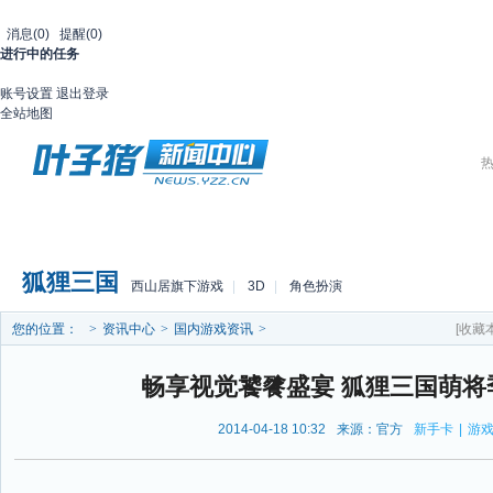
消息
(0)
提醒
(0)
进行中的任务
账号设置
退出登录
全站地图
热
首页
游戏库
国内
国外
访谈
行业
视频
狐狸三国
西山居旗下游戏
|
3D
|
角色扮演
您的位置：
>
资讯中心
>
国内游戏资讯
>
[收藏
畅享视觉饕餮盛宴 狐狸三国萌将
2014-04-18 10:32
来源：官方
新手卡
|
游