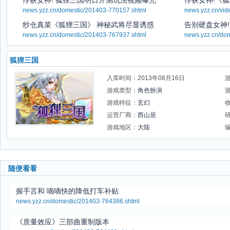
俘获女神! 狐狸三国明日开测玩法视频曝光
俘获女神!《
news.yzz.cn/domestic/201403-770157.shtml
news.yzz.cn/vi
纱仓真菜《狐狸三国》 神秘武将尽显诱惑
告别硬盘女神
news.yzz.cn/domestic/201403-767937.shtml
news.yzz.cn/do
狐狸三国
入库时间：2013年08月16日
游戏类型：
角色扮演
游戏特征：
玄幻
运营厂商：
西山居
游戏地区：
大陆
随便看看
握手言和 嘀嘀快的降低打车补贴
news.yzz.cn/domestic/201403-764386.shtml
《质量效应》三部曲重制版本