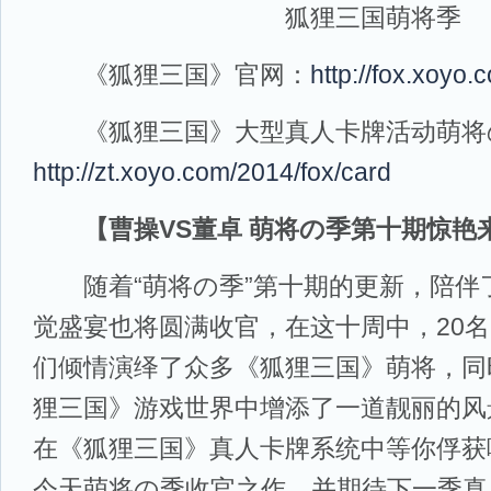
狐狸三国萌将季
《狐狸三国》官网：
http://fox.xoyo.
《狐狸三国》大型真人卡牌活动萌将
http://zt.xoyo.com/2014/fox/card
【曹操VS董卓 萌将の季第十期惊艳
随着“萌将の季”第十期的更新，陪伴
觉盛宴也将圆满收官，在这十周中，20名国
们倾情演绎了众多《狐狸三国》萌将，同
狸三国》游戏世界中增添了一道靓丽的风
在《狐狸三国》真人卡牌系统中等你俘获
今天萌将の季收官之作，并期待下一季真