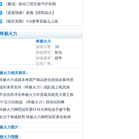
《魔域》联动三明文旅守护朱鹮
《逍遥情缘》新服【骄阳似火】
《暗区突围》S18赛季原爆点上线
 终极火力
终极火力
游戏引擎：
3D
游戏类型：
射击
游戏题材：
战争
运营厂商：
极火力相关资讯：
终极火力成就未来国产精品射击游戏必备特质
成长体系支持《终极火力》战队踏上电竞路
开启全民冲击终极火力年度最高电竞大赛之路
“0”压力玩枪战 《终极火力》陪你玩到爽
终极火力网吧冠军赛EFM大师组选手被干翻
女汉子单挑群男 终极火力网吧冠军赛女枪神
极火力图片：
极火力视频：