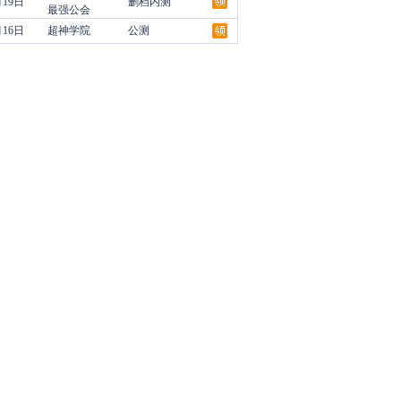
月19日
删档内测
最强公会
月16日
超神学院
公测
领
领
领
领
领
领
领
领
领
领