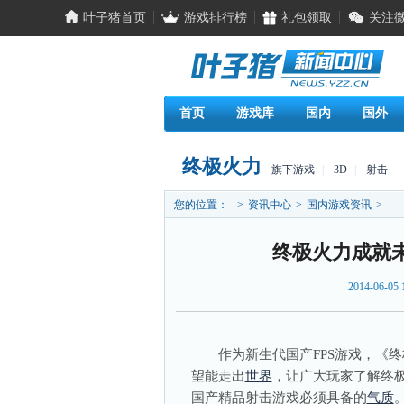
叶子猪首页
游戏排行榜
礼包领取
关注
首页
游戏库
国内
国外
终极火力
旗下游戏
|
3D
|
射击
您的位置：
>
资讯中心
>
国内游戏资讯
>
终极火力成就
2014-06-05 
作为新生代国产FPS游戏，《终
望能走出
世界
，让广大玩家了解终
国产精品射击游戏必须具备的
气质