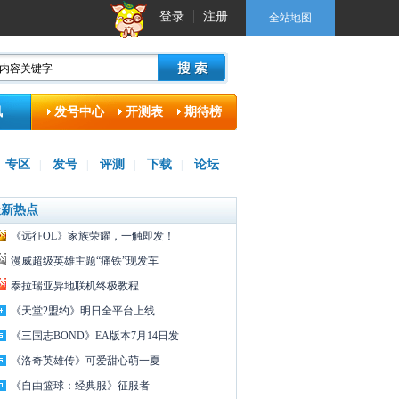
登录
注册
全站地图
讯
发号中心
开测表
期待榜
专区
发号
评测
下载
论坛
|
|
|
|
最新热点
《远征OL》家族荣耀，一触即发！
漫威超级英雄主题“痛铁”现发车
泰拉瑞亚异地联机终极教程
《天堂2盟约》明日全平台上线
《三国志BOND》EA版本7月14日发
《洛奇英雄传》可爱甜心萌一夏
《自由篮球：经典服》征服者