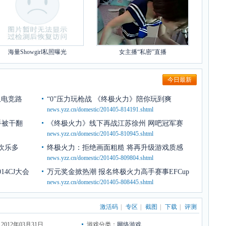
海量Showgirl私照曝光
女主播“私密”直播
今日最新
上电竞路
“0”压力玩枪战 《终极火力》陪你玩到爽
news.yzz.cn/domestic/201405-814191.shtml
手被干翻
《终极火力》线下再战江苏徐州 网吧冠军赛
news.yzz.cn/domestic/201405-810945.shtml
欢乐多
终极火力：拒绝画面粗糙 将再升级游戏质感
news.yzz.cn/domestic/201405-809804.shtml
4CJ大会
万元奖金掀热潮 报名终极火力高手赛事EFCup
news.yzz.cn/domestic/201405-808445.shtml
激活码
|
专区
|
截图
|
下载
|
评测
012年03月31日
游戏分类：
网络游戏