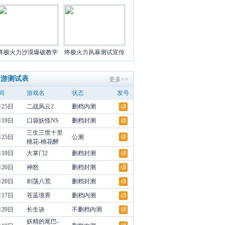
终极火力沙漠爆破教学
终极火力风暴测试宣传
新游测试表
更多>>
间
游戏名
状态
发号
月25日
二战风云2
删档内测
月19日
口袋妖怪NS
删档封测
三生三世十里
月25日
公测
桃花-桃花醉
月19日
大掌门2
删档封测
月20日
神怒
删档封测
月20日
剑荡八荒
删档封测
月17日
苍蓝境界
删档内测
月20日
长生诀
不删档内测
妖精的尾巴-