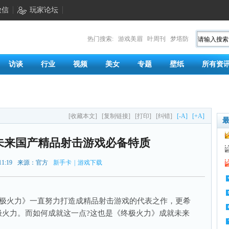
微信
玩家论坛
热门搜索:
游戏美眉
叶周刊
梦塔防
访谈
行业
视频
美女
专题
壁纸
所有资
[收藏本文]
[复制链接]
[打印]
[纠错]
[-A]
[+A]
未来国产精品射击游戏必备特质
11:19
来源：官方
新手卡
|
游戏下载
极火力》一直努力打造成精品射击游戏的代表之作，更希
极火力。而如何成就这一点?这也是《终极火力》成就未来
。