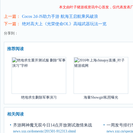
本文由叶子猪
游戏资讯
中心首发，仅代表发表
上一篇：
Cocos 2d-JS助力手游 航海王启航乘风破浪
下一篇：
绝对高大上《光荣使命OL》高端武器玩法一览
分享到：
推荐阅读
绝地求生删除军事演习
海量Showgirl私照曝光
相关阅读
齐游网神魔无双今日14点开放测试激情来战
一周发号排行N
news.yzz.cn/domestic/201501-912313.shtml
news.yzz.cn/speci