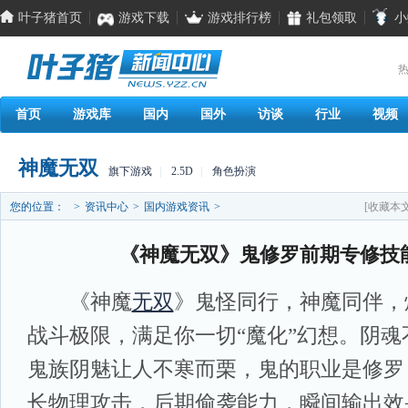
叶子猪首页
游戏下载
游戏排行榜
礼包领取
小
热
首页
游戏库
国内
国外
访谈
行业
视频
神魔无双
旗下游戏
|
2.5D
|
角色扮演
您的位置：
>
资讯中心
>
国内游戏资讯
>
[收藏本文
《神魔无双》鬼修罗前期专修技
《神魔
无双
》鬼怪同行，神魔同伴，
战斗极限，满足你一切“魔化”幻想。阴
鬼族阴魅让人不寒而栗，鬼的职业是修罗
长物理攻击，后期偷袭能力，瞬间输出效