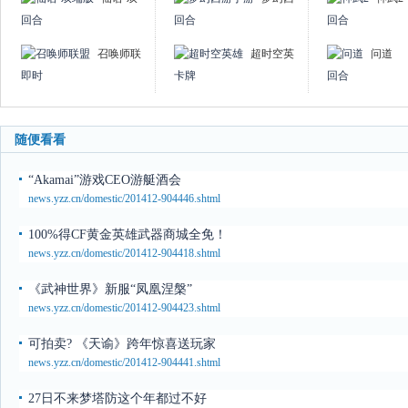
端版
游手游
回合
回合
回合
召唤师联
超时空英
问道
盟
雄
即时
卡牌
回合
随便看看
“Akamai”游戏CEO游艇酒会
news.yzz.cn/domestic/201412-904446.shtml
100%得CF黄金英雄武器商城全免！
news.yzz.cn/domestic/201412-904418.shtml
《武神世界》新服“凤凰涅槃”
news.yzz.cn/domestic/201412-904423.shtml
可拍卖? 《天谕》跨年惊喜送玩家
news.yzz.cn/domestic/201412-904441.shtml
27日不来梦塔防这个年都过不好