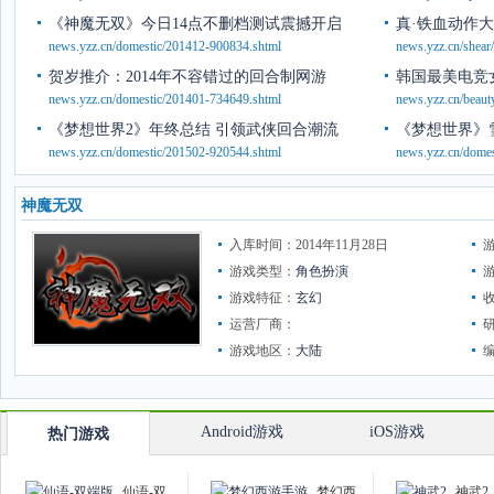
《神魔无双》今日14点不删档测试震撼开启
真·铁血动作
news.yzz.cn/domestic/201412-900834.shtml
news.yzz.cn/shea
贺岁推介：2014年不容错过的回合制网游
韩国最美电竞
news.yzz.cn/domestic/201401-734649.shtml
news.yzz.cn/beau
《梦想世界2》年终总结 引领武侠回合潮流
《梦想世界》
news.yzz.cn/domestic/201502-920544.shtml
news.yzz.cn/dome
神魔无双
入库时间：2014年11月28日
游戏类型：
角色扮演
游戏特征：
玄幻
运营厂商：
游戏地区：
大陆
Android游戏
iOS游戏
热门游戏
仙语-双
梦幻西
神武2