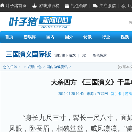
叶子猪首页
游戏排行榜
礼包领取
关注微信
玩
热
首页
游戏库
国内
国外
访谈
行业
视频
三国演义国际版
泥巴旗下游戏
|
3D
|
角色扮演
您的位置：
>
资讯中心
>
国内游戏资讯
>
[收藏本文
大杀四方 《三国演义》千里
2015-04-20 16:45
来源：互联网
新手卡
|
游戏
“身长九尺三寸，髯长一尺八寸，面如
凤眼，卧蚕眉，相貌堂堂，威风凛凛。”