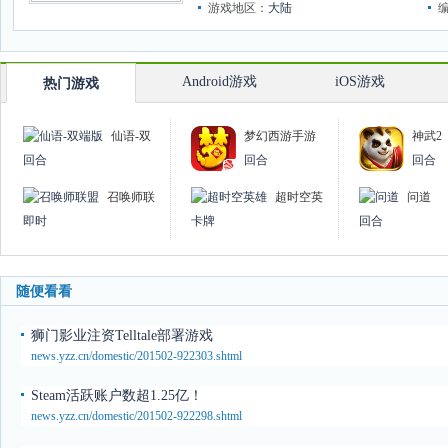
游戏地区：
大陆
Android游戏
iOS游戏
热门游戏
仙语-双
梦幻西游手游
神武2
端版
回合
回合
回合
召唤师联
超时空英
问道
盟
雄
即时
卡牌
回合
随便看看
狮门影业注资Telltale部署游戏
news.yzz.cn/domestic/201502-922303.shtml
Steam活跃账户数超1.25亿！
news.yzz.cn/domestic/201502-922298.shtml