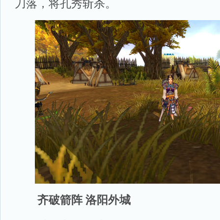
刀落，将孔秀斩杀。
齐破箭阵 洛阳外城