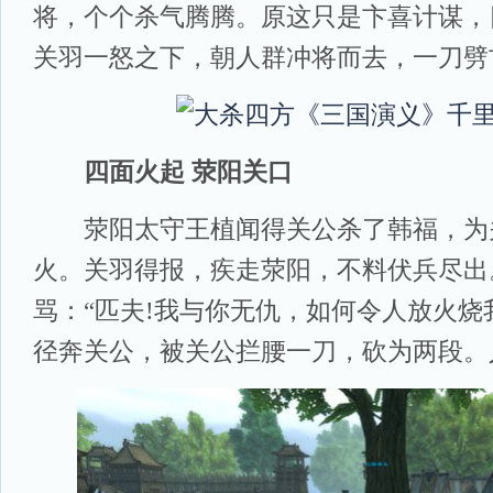
将，个个杀气腾腾。原这只是卞喜计谋，
关羽一怒之下，朝人群冲将而去，一刀劈
四面火起 荥阳关口
荥阳太守王植闻得关公杀了韩福，为
火。关羽得报，疾走荥阳，不料伏兵尽出
骂：“匹夫!我与你无仇，如何令人放火烧
径奔关公，被关公拦腰一刀，砍为两段。