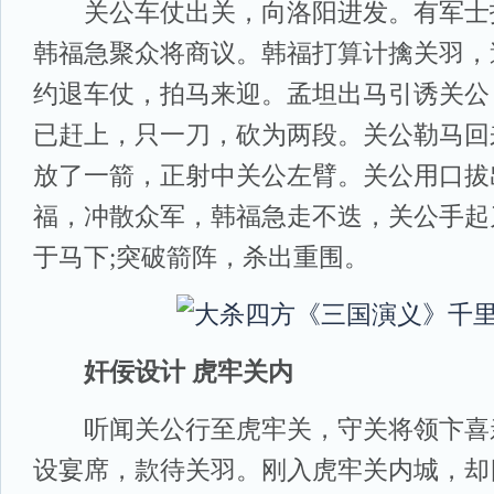
关公车仗出关，向洛阳进发。有军士
韩福急聚众将商议。韩福打算计擒关羽，
约退车仗，拍马来迎。孟坦出马引诱关公
已赶上，只一刀，砍为两段。关公勒马回
放了一箭，正射中关公左臂。关公用口拔
福，冲散众军，韩福急走不迭，关公手起
于马下;突破箭阵，杀出重围。
奸佞设计 虎牢关内
听闻关公行至虎牢关，守关将领卞喜
设宴席，款待关羽。刚入虎牢关内城，却