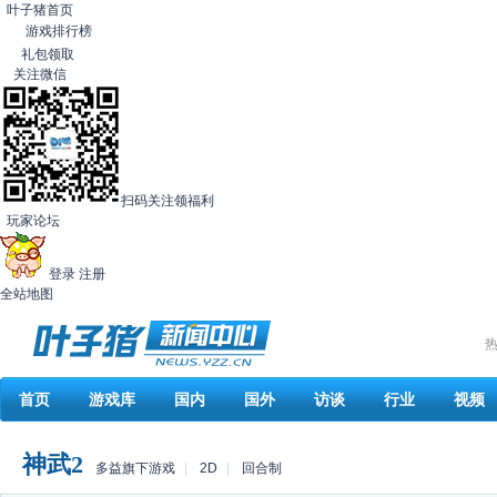
叶子猪首页
游戏排行榜
礼包领取
关注微信
扫码关注领福利
玩家论坛
登录
注册
全站地图
热
首页
游戏库
国内
国外
访谈
行业
视频
神武2
多益旗下游戏
|
2D
|
回合制