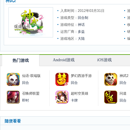
神武2
入库时间：2012年03月31日
游戏类型：
回合制
游戏特征：
神话
运营厂商：
多益
游戏地区：
大陆
Android游戏
iOS游戏
热门游戏
仙语-双端版
梦幻西游手游
神武2
回合
回合
回合
召唤师联盟
超时空英雄
问道
即时
卡牌
回合
随便看看