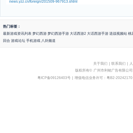
news.yzz.cn/foreign/201509-967913.shtml
热门标签：
最新游戏资讯列表
梦幻西游
梦幻西游手游
大话西游2
大话西游手游
逆战视频站
桃
回合
游戏论坛
手机游戏
八卦频道
关于我们
|
联系我们
|
人
版权所有©
广州市利铭广告有限公司
粤ICP备09126403号
|
增值电信业务许可：粤B2-20242170