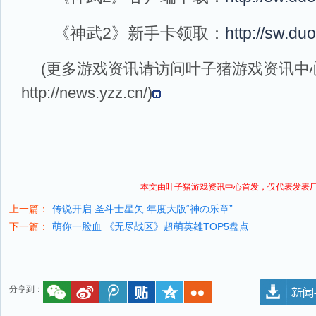
《神武2》新手卡领取：
http://sw.du
(更多游戏资讯请访问叶子猪
游戏资讯
中
http://news.yzz.cn/
)
本文由叶子猪
游戏资讯
中心首发，仅代表发表
上一篇：
传说开启 圣斗士星矢 年度大版“神の乐章”
下一篇：
萌你一脸血 《无尽战区》超萌英雄TOP5盘点
分享到：