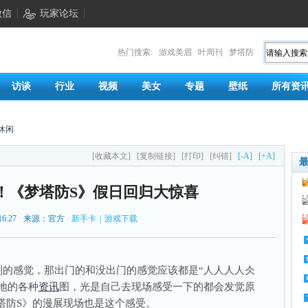
微信
玩家论坛
热门搜索:
游戏美眉
叶周刊
梦塔防
访谈
行业
视频
美女
专题
壁纸
所有资
休闲
[收藏本文]
[复制链接]
[打印]
[纠错]
[-A]
[+A]
！《梦塔防S》假日回归大惊喜
16:27
来源：官方
新手卡
|
游戏下载
感觉，那出门的和没出门的感觉应该都是“人人人人仌
地的各种
资讯
图，光是自己去现场感受一下的都会发觉原
塔防S》的漫展现场也是这个感受。