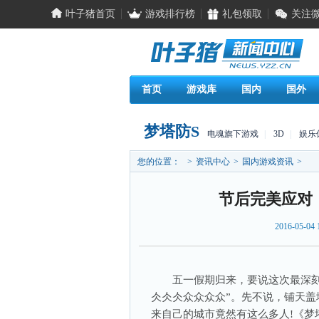
叶子猪首页
游戏排行榜
礼包领取
关注
首页
游戏库
国内
国外
梦塔防S
电魂旗下游戏
|
3D
|
娱乐
您的位置：
>
资讯中心
>
国内游戏资讯
>
节后完美应对
2016-05-04 
五一假期归来，要说这次最深刻的
仌仌仌众众众众”。先不说，铺天盖
来自己的城市竟然有这么多人!《梦