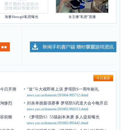
海量Showgirl私照曝光
女主播“私密”直播
今日最新
庆今日开测
“攻”斗大戏即将上演 梦塔防S一周年献礼
news.yzz.cn/domestic/201604-995712.shtml
单淘惨烈
封炎单挑最强赛事 梦塔防S武道大会今晚开启
news.yzz.cn/domestic/201603-994313.shtml
内容前瞻
《梦塔防S》55级副本来袭 多人提前曝光
news.yzz.cn/domestic/201603-993442.shtml