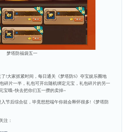
梦塔防福袋五一
!大家抓紧时间，每日通关《梦塔防S》夺宝娱乐圈地
“节”礼包碎片一半，礼包可开出随机绑定元宝，礼包碎片的另一
元宝哦~快去把你们五一攒的卖掉~
节后综合征，毕竟想想端午你就会释怀很多!《梦塔防
关注：