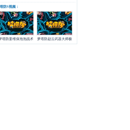
塔防S视频：
梦塔防姜维保泡泡战术
梦塔防赵云武器大师极