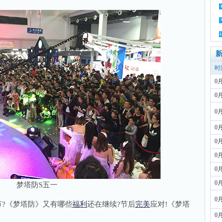
时
0
0
0
0
0
0
0
0
梦塔防S五一
0
?《梦塔防》又有哪些
福利
还在继续?节后
完美
应对!《梦塔
0