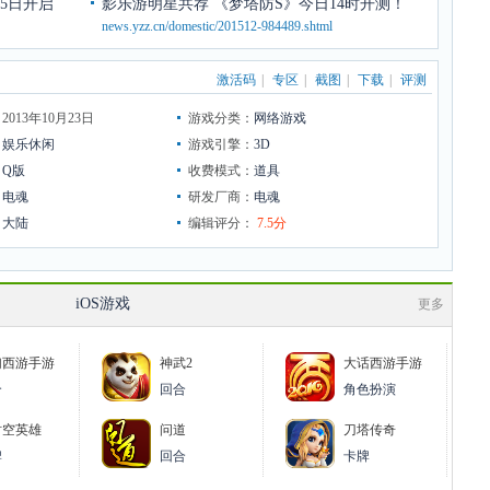
5日开启
影乐游明星共荐 《梦塔防S》今日14时开测！
news.yzz.cn/domestic/201512-984489.shtml
激活码
|
专区
|
截图
|
下载
|
评测
013年10月23日
游戏分类：
网络游戏
：
娱乐休闲
游戏引擎：
3D
：
Q版
收费模式：
道具
：
电魂
研发厂商：
电魂
：
大陆
编辑评分：
7.5分
iOS游戏
更多
幻西游手游
神武2
大话西游手游
合
回合
角色扮演
时空英雄
问道
刀塔传奇
牌
回合
卡牌