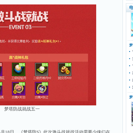
电
梦
梦
梦塔防战就战五一
月18日，《梦塔防S》此次激斗战就战活动需要少侠们在