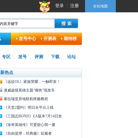
登录
注册
全站地图
讯
发号中心
开测表
期待榜
专区
发号
评测
下载
论坛
|
|
|
|
最新热点
《远征OL》家族荣耀，一触即发！
漫威超级英雄主题“痛铁”现发车
泰拉瑞亚异地联机终极教程
《天堂2盟约》明日全平台上线
《三国志BOND》EA版本7月14日发
《洛奇英雄传》可爱甜心萌一夏
《自由篮球：经典服》征服者