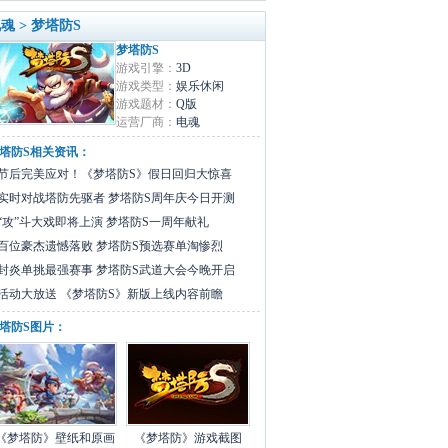
领
魂 > 梦塔防S
领
梦塔防S
游戏引擎：
3D
领
游戏类型：
娱乐休闲
领
游戏题材：
Q版
运营厂商：
电魂
领
塔防S相关资讯：
领
节后完美应对！《梦塔防S》假日回归大惊喜
领
实时对战塔防先驱者 梦塔防S周年庆今日开测
领
“攻”斗大戏即将上演 梦塔防S一周年献礼
领
百位豪杰遗憾落败 梦塔防S预选赛单淘惨烈
封炎单挑最强赛事 梦塔防S武道大会今晚开启
领
活动大放送 《梦塔防S》新版上线内容前瞻
塔防S图片：
《梦塔防》壁纸和原画
《梦塔防》游戏截图