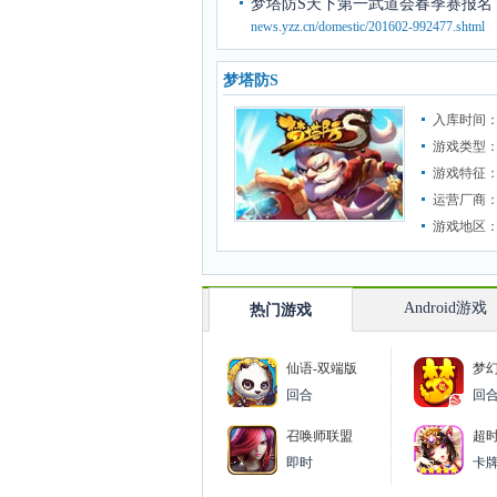
梦塔防S天下第一武道会春季赛报名 
news.yzz.cn/domestic/201602-992477.shtml
梦塔防S
入库时间：2
游戏类型
游戏特征
运营厂商
游戏地区
Android游戏
热门游戏
仙语-双端版
梦
回合
回
召唤师联盟
超
即时
卡