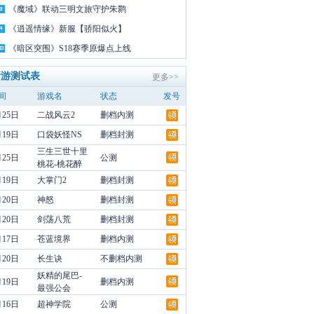
《魔域》联动三明文旅守护朱鹮
《逍遥情缘》新服【骄阳似火】
《暗区突围》S18赛季原爆点上线
新游测试表
更多>>
间
游戏名
状态
发号
月25日
二战风云2
删档内测
月19日
口袋妖怪NS
删档封测
三生三世十里
月25日
公测
桃花-桃花醉
月19日
大掌门2
删档封测
月20日
神怒
删档封测
月20日
剑荡八荒
删档封测
月17日
苍蓝境界
删档内测
月20日
长生诀
不删档内测
妖精的尾巴-
月19日
删档内测
最强公会
月16日
超神学院
公测