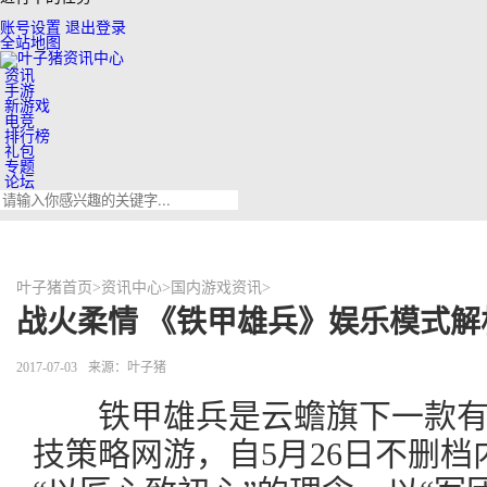
账号设置
退出登录
全站地图
资讯
手游
新游戏
电竞
排行榜
礼包
专题
论坛
叶子猪首页
>
资讯中心
>
国内游戏资讯
>
战火柔情 《铁甲雄兵》娱乐模式解
2017-07-03
来源：叶子猪
铁甲雄兵是云蟾旗下一款有
技策略网游，自5月26日不删