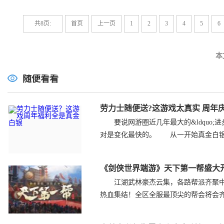
共8页:
首页
上一页
1
2
3
4
5
6
本
随便看看
劳力士随便送?这游戏太真实 周年
要说网游圈近几年最大的&ldquo;进步
对是变化最快的。 从一开始真金白银
《剑侠世界端游》天下第一帮盛大
江湖武林豪杰云集，各路帮派齐聚中
热血集结！全区全服最顶尖的帮会将会