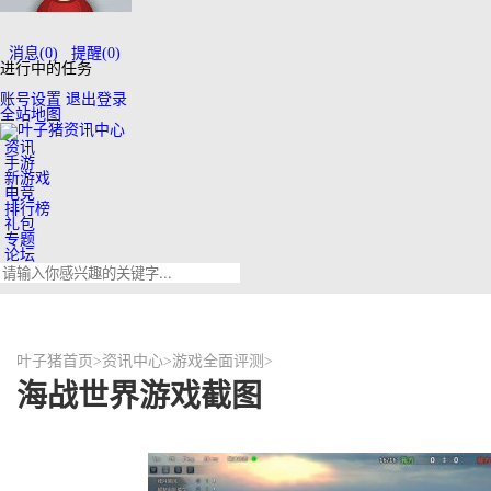
消息
(0)
提醒
(0)
进行中的任务
账号设置
退出登录
全站地图
资讯
手游
新游戏
电竞
排行榜
礼包
专题
论坛
叶子猪首页
>
资讯中心
>
游戏全面评测
>
海战世界游戏截图