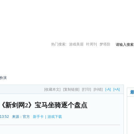
热门搜索:
游戏美眉
叶周刊
梦塔防
访谈
行业
视频
美女
专题
壁纸
所有资
扮演
[收藏本文]
[复制链接]
[打印]
[纠错]
[-A]
[+A]
 《新剑网2》宝马坐骑逐个盘点
13:52
来源：官方
新手卡
|
游戏下载