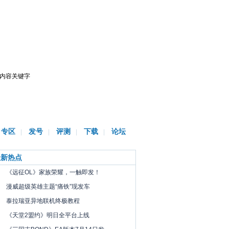
讯
发号中心
开测表
期待榜
专区
发号
评测
下载
论坛
|
|
|
|
最新热点
《远征OL》家族荣耀，一触即发！
漫威超级英雄主题“痛铁”现发车
泰拉瑞亚异地联机终极教程
《天堂2盟约》明日全平台上线