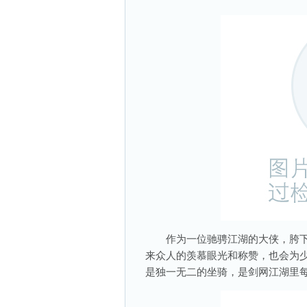
作为一位驰骋江湖的大侠，胯下怎
来众人的羡慕眼光和称赞，也会为
是独一无二的坐骑，是剑网江湖里