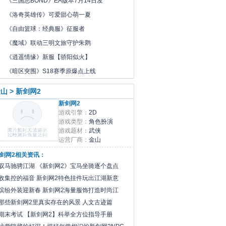
《三国志BOND》EA版本7月14日发
《洛奇英雄传》可爱甜心萌一夏
《自由篮球：经典服》征服者
《魔域》联动三明文旅守护朱鹮
《逍遥情缘》新服【骄阳似火】
《暗区突围》S18赛季原爆点上线
山 > 新剑网2
新剑网2
游戏引擎：
2D
游戏类型：
角色扮演
游戏题材：
武侠
运营厂商：
金山
剑网2相关资讯：
驭马驰骋江湖 《新剑网2》宝马坐骑逐个盘点
收集控的福音 新剑网2特色挂件玩出江湖新意
缤纷外装迎新春 新剑网2海量服饰打造时尚江
那些新剑网2里真实存在的风景 人文古迹篇
期末考试 【新剑网2】科举全方位指导手册