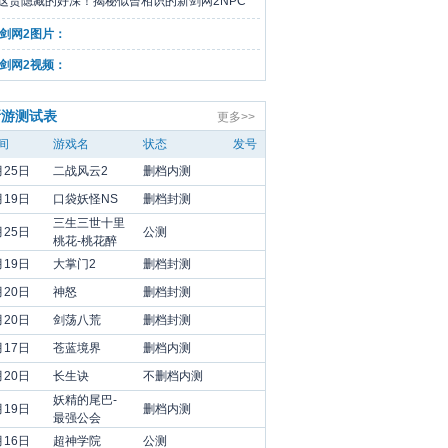
这货隐藏的好深！揭秘似曾相识的新剑网2NPC
剑网2图片：
剑网2视频：
新游测试表
更多>>
间
游戏名
状态
发号
月25日
二战风云2
删档内测
月19日
口袋妖怪NS
删档封测
三生三世十里
月25日
公测
桃花-桃花醉
月19日
大掌门2
删档封测
月20日
神怒
删档封测
月20日
剑荡八荒
删档封测
月17日
苍蓝境界
删档内测
月20日
长生诀
不删档内测
妖精的尾巴-
月19日
删档内测
最强公会
月16日
超神学院
公测