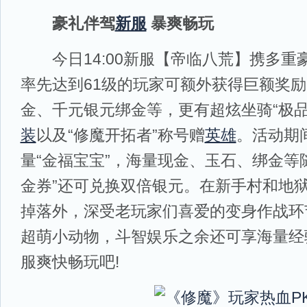
豪礼伴驾
新服
暴爽畅玩
今日14:00新服【帝临八荒】携多重
率先达到61级的玩家可额外获得巨额奖励
金、千元银元绑金等，更有超炫坐骑“极品
装
以及“修魔开拓者”称号赠
英雄
。活动期
量“金福宝宝”，海量现金、玉石、绑金等
金券”还可兑换双倍银元。在新手村和地
掉落外，深受老玩家们喜爱的变身作战环
超萌小动物，斗智娱乐之余还可享海量经
服爽快畅玩吧!