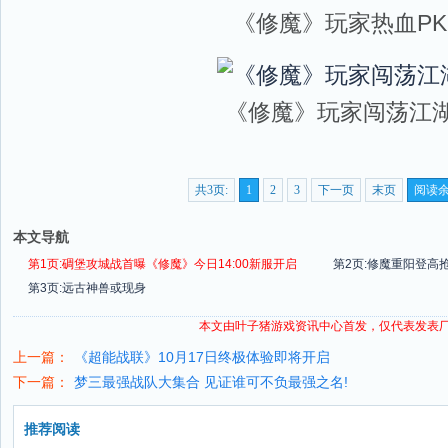
《修魔》玩家热血PK
《修魔》玩家闯荡江
共3页:
1
2
3
下一页
末页
阅读
本文导航
第1页:碉堡攻城战首曝《修魔》今日14:00新服开启
第2页:修魔重阳登高
第3页:远古神兽或现身
本文由叶子猪
游戏资讯
中心首发，仅代表发表
上一篇：
《超能战联》10月17日终极体验即将开启
下一篇：
梦三最强战队大集合 见证谁可不负最强之名!
推荐阅读