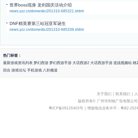
世界boss现身 龙剑国庆活动介绍
news.yzz.cn/domestic/201310-685321.shtml
DNF精英赛第三站冠亚军诞生
news.yzz.cn/domestic/201310-685339.shtml
热门标签：
最新游戏资讯列表
梦幻西游
梦幻西游手游
大话西游2
大话西游手游
逆战视频站
桃
回合
游戏论坛
手机游戏
八卦频道
关于我们
|
联系我们
|
人
版权所有©
广州市利铭广告有限公司
粤ICP备09126403号
|
增值电信业务许可：粤B2-2024