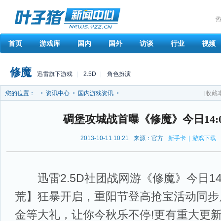
热
首页
游戏库
国内
国外
访谈
行业
视频
修魔
迅雷旗下游戏
|
2.5D
|
角色扮演
您的位置：
>
资讯中心
>
国内游戏资讯
>
[收藏
碉堡攻城战首曝《修魔》今日14:
2013-10-11 10:21
来源：官方
新手卡
|
游戏下载
迅雷2.5D社团战网游《修魔》今日14
荒】狂暴开启，重阳节登高抢宝活动同步
金等大礼，让你今秋乐不停!更有重大更