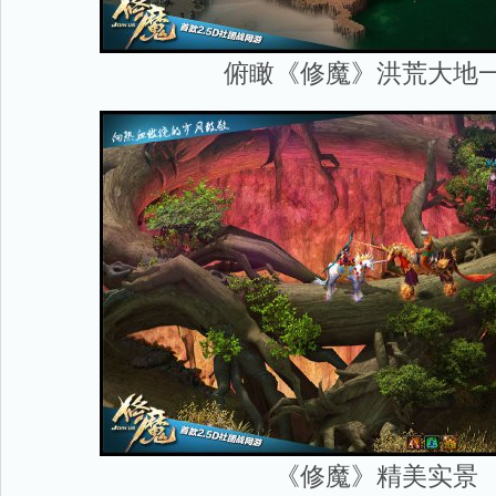
俯瞰《修魔》洪荒大地
《修魔》精美实景