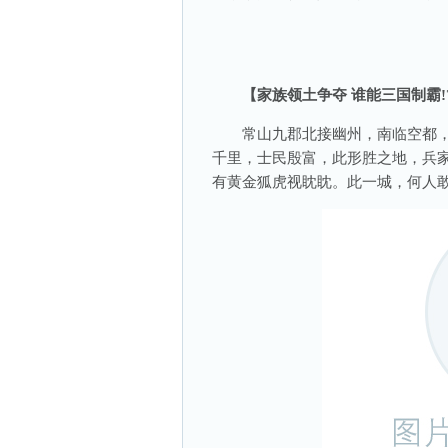
【家族领土争夺 谁能三国制霸!
常山九郡北接幽州，南临空都，
千里，士民殷富，此形胜之地，兵
有黄金狐虎视眈眈。此一城，何人敢