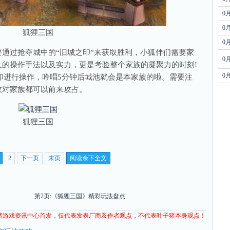
0
0
狐狸三国
0
过抢夺城中的“旧城之印”来获取胜利，小狐伴们需要家
0
的操作手法以及实力，更是考验整个家族的凝聚力的时刻!
0
之印进行操作，吟唱5分钟后城池就会是本家族的啦。需要注
敌对家族都可以前来攻占。
狐狸三国
2
下一页
末页
阅读余下全文
第2页:《狐狸三国》精彩玩法盘点
猪
游戏资讯
中心首发，仅代表发表厂商及作者观点，不代表叶子猪本身观点！