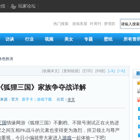
微信
玩家论坛
热门搜索:
游戏美眉
叶周刊
梦塔防
访谈
行业
视频
美女
专题
壁纸
所有资
角色扮演
[收藏本文]
[复制链接]
[打印]
[纠错]
[-A]
[+A]
《狐狸三国》家族争夺战详解
来源：官方
新手卡
|
游戏下载
分页
|
全文
三国
情缘网游《狐狸三国》不删档、不限号测试正在火热进
之间互相PK战斗的元素也变得更为激烈，捍卫领土与尊严
的重视，今日小编就带大家进入
游戏
一起体验一下吧!