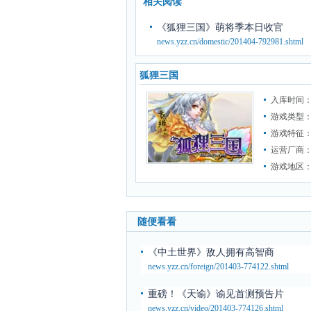
相关阅读
《狐狸三国》萌将季本日收官
news.yzz.cn/domestic/201404-792981.shtml
狐狸三国
入库时间：2
游戏类型
游戏特征
运营厂商
游戏地区
随便看看
《中土世界》敌人拥有高智商
news.yzz.cn/foreign/201403-774122.shtml
重磅！《天谕》谕见首测预告片
news.yzz.cn/video/201403-774126.shtml