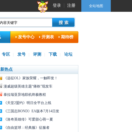
登录
注册
全站地图
讯
发号中心
开测表
期待榜
专区
发号
评测
下载
论坛
|
|
|
|
最新热点
《远征OL》家族荣耀，一触即发！
漫威超级英雄主题“痛铁”现发车
泰拉瑞亚异地联机终极教程
《天堂2盟约》明日全平台上线
《三国志BOND》EA版本7月14日发
《洛奇英雄传》可爱甜心萌一夏
《自由篮球：经典服》征服者