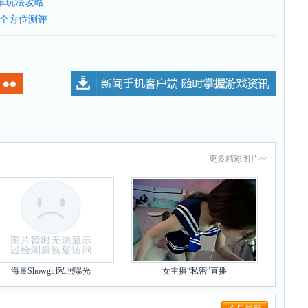
车玩法攻略
克全方位测评
更多
精彩图片
>>
海量Showgirl私照曝光
女主播“私密”直播