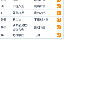
月20日
剑荡八荒
删档封测
月17日
苍蓝境界
删档内测
月20日
长生诀
不删档内测
妖精的尾巴-
月19日
删档内测
最强公会
月16日
超神学院
公测
领
领
领
领
领
领
领
领
领
领