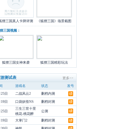
狐狸三国真人卡牌评测
《狐狸三国》场景截图
狸三国视频：
狐狸三国女神来袭
狐狸三国精彩玩法
新游测试表
更多>>
间
游戏名
状态
发号
月25日
二战风云2
删档内测
月19日
口袋妖怪NS
删档封测
三生三世十里
月25日
公测
桃花-桃花醉
月19日
大掌门2
删档封测
月20日
神怒
删档封测