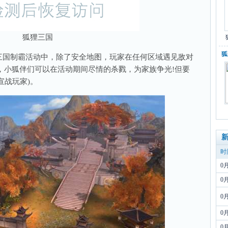
狐狸三国
狐
启的三国制霸活动中，除了安全地图，玩家在任何区域遇见敌对
，小狐伴们可以在活动期间尽情的杀戮，为家族争光!但要
宣战玩家)。
时
0
0
0
0
0