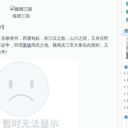
狐狸三国
?】
西
东极青州，西通匈奴，有江汉之险，山川之固，又有沃野
家必争，所谓
英雄
用武之地。魏蜀吴三军大量在此囤积，又
争?
狐
狐