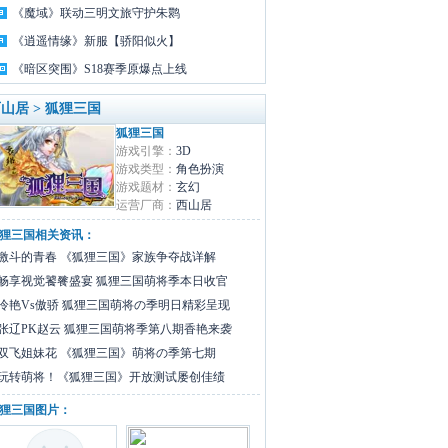
《魔域》联动三明文旅守护朱鹮
《逍遥情缘》新服【骄阳似火】
《暗区突围》S18赛季原爆点上线
山居 > 狐狸三国
狐狸三国
游戏引擎：
3D
游戏类型：
角色扮演
游戏题材：
玄幻
运营厂商：
西山居
狸三国相关资讯：
激斗的青春 《狐狸三国》家族争夺战详解
畅享视觉饕餮盛宴 狐狸三国萌将季本日收官
冷艳Vs傲骄 狐狸三国萌将の季明日精彩呈现
张辽PK赵云 狐狸三国萌将季第八期香艳来袭
双飞姐妹花 《狐狸三国》萌将の季第七期
玩转萌将！《狐狸三国》开放测试屡创佳绩
狸三国图片：