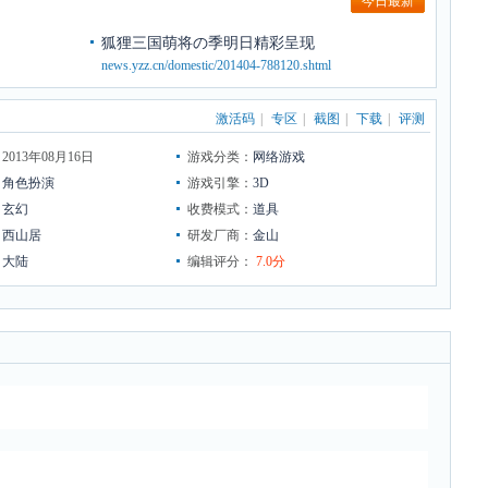
今日最新
狐狸三国萌将の季明日精彩呈现
news.yzz.cn/domestic/201404-788120.shtml
激活码
|
专区
|
截图
|
下载
|
评测
013年08月16日
游戏分类：
网络游戏
：
角色扮演
游戏引擎：
3D
：
玄幻
收费模式：
道具
：
西山居
研发厂商：
金山
：
大陆
编辑评分：
7.0分