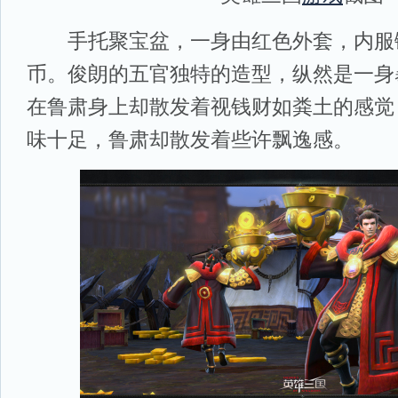
手托聚宝盆，一身由红色外套，内服
币。俊朗的五官独特的造型，纵然是一身
在鲁肃身上却散发着视钱财如粪土的感觉
味十足，鲁肃却散发着些许飘逸感。