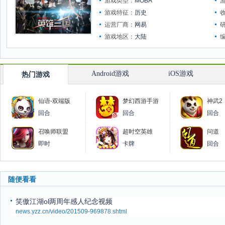
游戏类型：
MOBA
游戏特征：
历史
运营厂商：
网易
游戏地区：
大陆
Android游戏
iOS游戏
热门游戏
仙语-双端版
梦幻西游手游
神武2
回合
回合
回合
召唤师联盟
超时空英雄
问道
即时
卡牌
回合
随便看看
笑傲江湖ol两周年感人纪念视频
news.yzz.cn/video/201509-969878.shtml