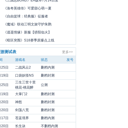
《三国志BOND》EA版本7月14日发
《洛奇英雄传》可爱甜心萌一夏
《自由篮球：经典服》征服者
《魔域》联动三明文旅守护朱鹮
《逍遥情缘》新服【骄阳似火】
《暗区突围》S18赛季原爆点上线
新游测试表
更多>>
间
游戏名
状态
发号
月25日
二战风云2
删档内测
月19日
口袋妖怪NS
删档封测
三生三世十里
月25日
公测
桃花-桃花醉
月19日
大掌门2
删档封测
月20日
神怒
删档封测
月20日
剑荡八荒
删档封测
月17日
苍蓝境界
删档内测
月20日
长生诀
不删档内测