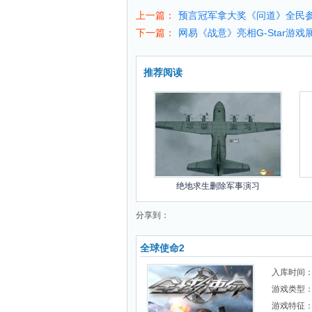
上一篇：
预言冠军拿大奖《问道》全民
下一篇：
网易《战意》亮相G-Star游
推荐阅读
绝地求生删除军事演习
分享到：
全球使命2
入库时间：2
游戏类型
游戏特征