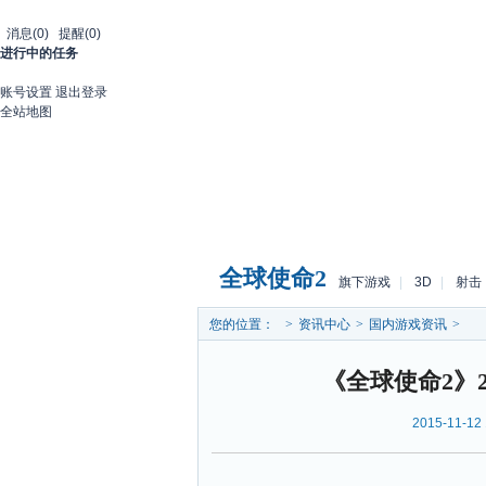
消息
(0)
提醒
(0)
进行中的任务
账号设置
退出登录
全站地图
首页
游戏库
国内
国外
全球使命2
旗下游戏
|
3D
|
射击
您的位置：
>
资讯中心
>
国内游戏资讯
>
《全球使命2》2
2015-11-12 