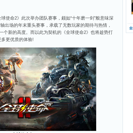
使命2》此次举办团队赛事，颇如“十年磨一剑”般意味深
年压轴出场的年末重头赛事，承载了无数玩家的期待与热情，
全
一个新的高度。而以此为契机的《全球使命2》也将趁势打
多更优质的体验!