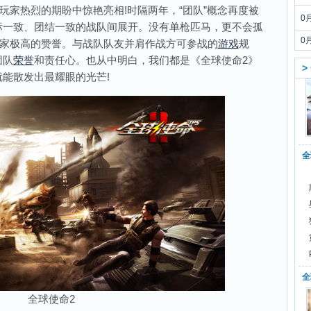
家热烈的期盼中惊艳亮相!时隔两年，“团队”概念再度被
0
标一致、团结一致的战队间展开。没有单枪匹马，更不会孤
0
玩家极高的赞誉。与战队队友并肩作战方可参战的
游戏
规
团队
荣誉
和责任心。也从中明白，我们都是《全球使命2》
>
能散发出最耀眼的光芒!
全
全
全球使命2