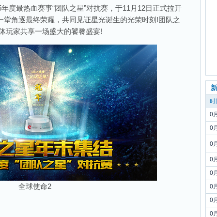
年度最热血赛事“团队之星”对抗赛，于11月12日正式拉开
一堂角逐最终荣耀，共同见证星光诞生的光荣时刻!团队之
体玩家共享一场盛大的饕餮盛宴!
时
0
0
0
0
0
全球使命2
0
0
0