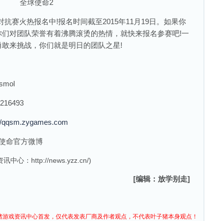
全球使命2
抗赛火热报名中!报名时间截至2015年11月19日。如果你
们对团队荣誉有着沸腾滚烫的热情，就快来报名参赛吧!一
敢来挑战，你们就是明日的团队之星!
mol
6493
://qqsm.zygames.com
使命官方微博
资讯
中心：
http://news.yzz.cn/
)
[编辑：放学别走]
猪
游戏资讯
中心首发，仅代表发表厂商及作者观点，不代表叶子猪本身观点！