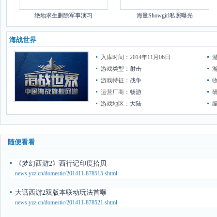
绝地求生删除军事演习
海量Showgirl私照曝光
海战世界
入库时间：2014年11月06日
游戏类型：
射击
游戏特征：
战争
运营厂商：
畅游
游戏地区：
大陆
随便看看
《梦幻西游2》西行记印度拾贝
news.yzz.cn/domestic/201411-878515.shtml
大话西游2双版本联动玩法首曝
news.yzz.cn/domestic/201411-878521.shtml