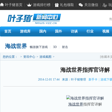
叶子猪首页
游戏排行榜
礼包领取
关注微信
玩
热
首页
游戏库
国内
国外
访谈
行业
视频
海战世界
畅游旗下游戏
|
3D
|
射击
您的位置：
>
资讯中心
>
游戏截图
>
[收藏本文
海战世界指挥官详解
2014-12-01 17:44
来源：叶子猪整理
新手卡
|
游戏下
海战世界
指挥官详解