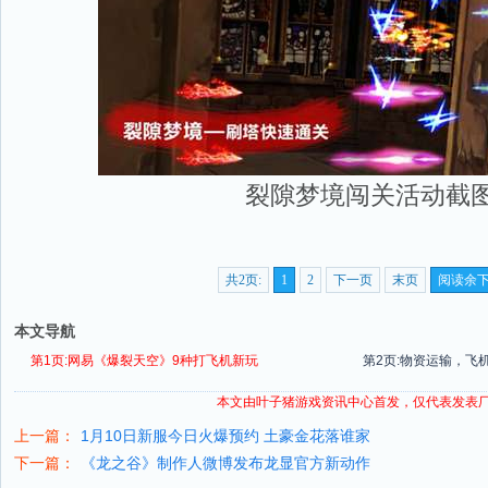
裂隙梦境闯关活动截
共2页:
1
2
下一页
末页
阅读余
本文导航
第1页:网易《爆裂天空》9种打飞机新玩
第2页:物资运输，飞
本文由叶子猪
游戏资讯
中心首发，仅代表发表
上一篇：
1月10日新服今日火爆预约 土豪金花落谁家
下一篇：
《龙之谷》制作人微博发布龙显官方新动作