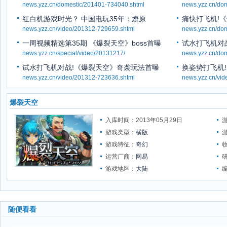
news.yzz.cn/domestic/201401-734040.shtml
news.yzz.cn/do
红白机游戏时光？ 中国电玩35年：燎原
痛快打飞机!
news.yzz.cn/video/201312-729659.shtml
news.yzz.cn/do
一周视频精选第35期 《爆裂天空》boss首曝
试水打飞机对
news.yzz.cn/special/video/20131217/
news.yzz.cn/do
试水打飞机对战!《爆裂天空》奇袭玩法首曝
换姿势打飞机
news.yzz.cn/video/201312-723636.shtml
news.yzz.cn/vi
爆裂天空
入库时间：2013年05月29日
游戏类型：
横版
游戏特征：
奇幻
运营厂商：
网易
游戏地区：
大陆
随便看看