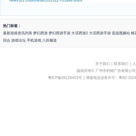
news.yzz.cn/domestic/201311-701889.shtml
热门标签：
最新游戏资讯列表
梦幻西游
梦幻西游手游
大话西游2
大话西游手游
逆战视频站
桃
回合
游戏论坛
手机游戏
八卦频道
关于我们
|
联系我们
|
人
版权所有©
广州市利铭广告有限公司
粤ICP备09126403号
|
增值电信业务许可：粤B2-2024