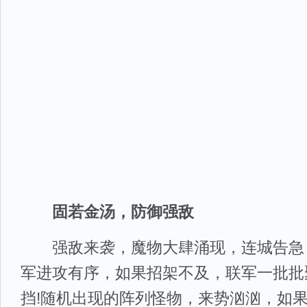
固若金汤，防御强敌
强敌来袭，魔物大肆涌现，连城告急，
军进攻有序，如果招架不及，联军一批批
挡!随机出现的阵列怪物，来势汹汹，如