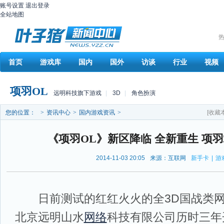
账号设置
退出登录
全站地图
热
首页
游戏库
国内
国外
访谈
行业
视频
项羽OL
远明科技旗下游戏
|
3D
|
角色扮演
您的位置：
>
资讯中心
>
国内游戏资讯
>
[收藏
《项羽OL》新区降临 全新重生 项羽
2014-11-03 20:05
来源：互联网
新手卡
|
游
日前测试的红红火火的全3D国战类网
北京远明山水
网络
科技有限公司历时三年