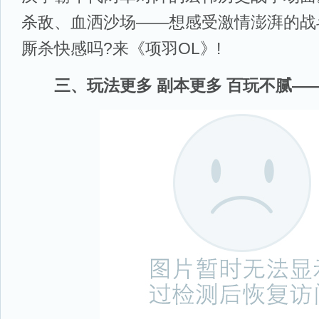
杀敌、血洒沙场——想感受激情澎湃的战
厮杀快感吗?来《项羽OL》!
三、玩法更多 副本更多 百玩不腻—