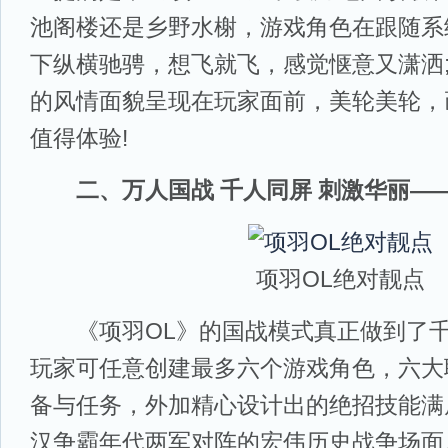
池阁楼还是乡野水榭，游戏角色在跟随系
下纵横驰骋，想飞就飞，感觉惬意又潇洒
的风情面貌呈现在玩家面前，美轮美轮，
值得体验!
二、万人国战 千人同屏 刺激华丽—
项羽OL绝对靓点
《项羽OL》的国战模式真正做到了千
玩家可任意创建最多六个游戏角色，六大
备与任务，外加精心设计出的绝招技能满
汉争霸年代两军对阵的宏伟历史战争场面