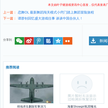
本文由叶子猪
游戏资讯
中心首发，仅代表发表
上一篇：
恋舞OL 最新舞蹈闯关模式小窍门踏上舞蹈冒险旅程
下一篇：
谭群钊回忆盛大游戏往事 谈谈中国合伙人！
分享到：
推荐阅读
绝地求生删除军事演习
海量Showgirl私照曝光