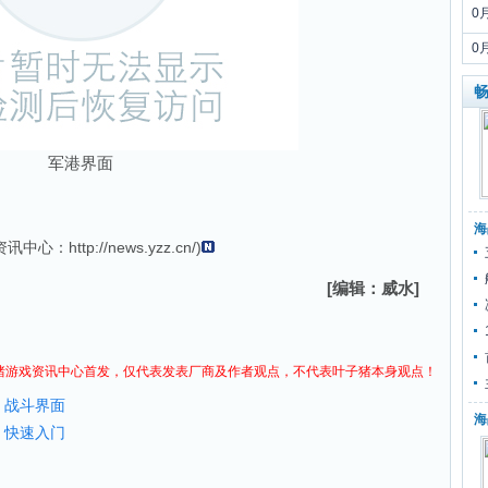
0
0
畅
军港界面
海
资讯
中心：
http://news.yzz.cn/
)
[编辑：威水]
猪
游戏资讯
中心首发，仅代表发表厂商及作者观点，不代表叶子猪本身观点！
》战斗界面
海
》快速入门