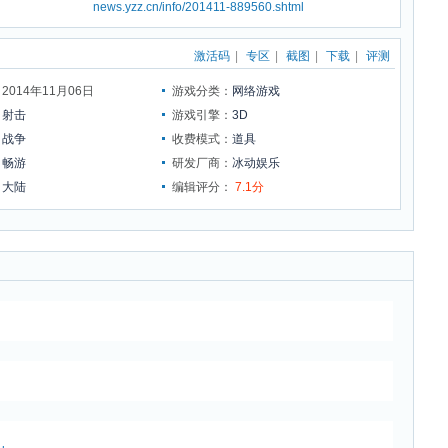
news.yzz.cn/info/201411-889560.shtml
激活码
|
专区
|
截图
|
下载
|
评测
014年11月06日
游戏分类：
网络游戏
：
射击
游戏引擎：
3D
：
战争
收费模式：
道具
：
畅游
研发厂商：
冰动娱乐
：
大陆
编辑评分：
7.1分