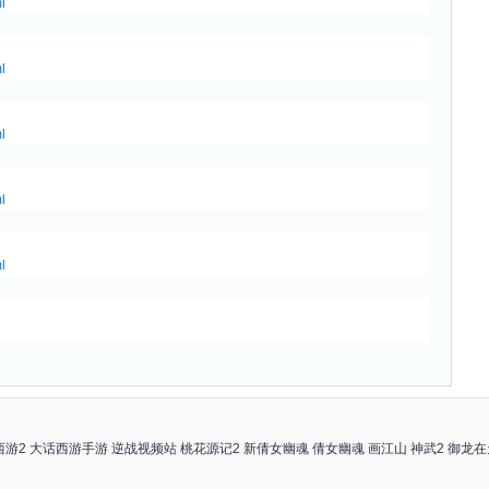
l
l
l
l
l
西游2
大话西游手游
逆战视频站
桃花源记2
新倩女幽魂
倩女幽魂
画江山
神武2
御龙在