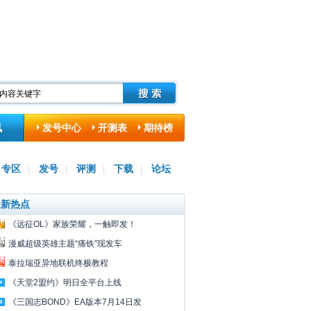
讯
发号中心
开测表
期待榜
专区
发号
评测
下载
论坛
|
|
|
|
最新热点
《远征OL》家族荣耀，一触即发！
漫威超级英雄主题“痛铁”现发车
泰拉瑞亚异地联机终极教程
《天堂2盟约》明日全平台上线
《三国志BOND》EA版本7月14日发