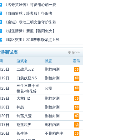
《洛奇英雄传》可爱甜心萌一夏
《自由篮球：经典服》征服者
《魔域》联动三明文旅守护朱鹮
《逍遥情缘》新服【骄阳似火】
《暗区突围》S18赛季原爆点上线
新游测试表
更多>>
间
游戏名
状态
发号
月25日
二战风云2
删档内测
月19日
口袋妖怪NS
删档封测
三生三世十里
月25日
公测
桃花-桃花醉
月19日
大掌门2
删档封测
月20日
神怒
删档封测
月20日
剑荡八荒
删档封测
月17日
苍蓝境界
删档内测
月20日
长生诀
不删档内测