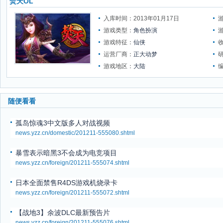
焚天OL
入库时间：2013年01月17日
游戏类型：
角色扮演
游戏特征：
仙侠
运营厂商：
正大动梦
游戏地区：
大陆
随便看看
孤岛惊魂3中文版多人对战视频
news.yzz.cn/domestic/201211-555080.shtml
暴雪表示暗黑3不会成为电竞项目
news.yzz.cn/foreign/201211-555074.shtml
日本全面禁售R4DS游戏机烧录卡
news.yzz.cn/foreign/201211-555072.shtml
【战地3】余波DLC最新预告片
news.yzz.cn/foreign/201211-555076.shtml