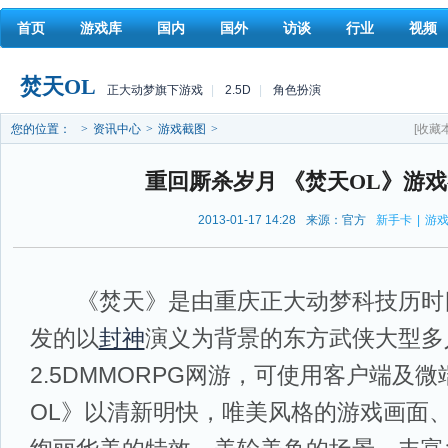
首页
游戏库
国内
国外
访谈
行业
视频
焚天OL
正大动梦旗下游戏
|
2.5D
|
角色扮演
您的位置：
>
资讯中心
>
游戏截图
>
[收藏
重回厮杀岁月 《焚天OL》游
2013-01-17 14:28
来源：官方
新手卡
|
游
《焚天》是由重庆正大动梦科技历时四
发的以
封神
演义为背景的东方武侠大型多
2.5DMMORPG网游，可使用客户端及
OL》以清新明快，唯美风格的游戏画面