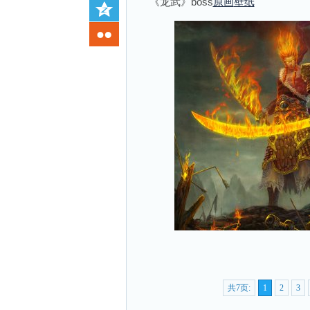
《龙武》boss
原画
壁纸
共7页:
1
2
3