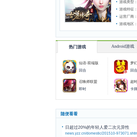
游戏类型
游戏特征
运营厂商
游戏地区
Android游戏
热门游戏
仙语-双端版
梦
回合
回
召唤师联盟
超
即时
卡
随便看看
日超过20%的年轻人爱二次元异性
news.yzz.cn/domestic/201510-973071.shtm