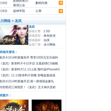
妖精的尾巴-
月19日
删档内测
最强公会
月16日
超神学院
公测
领
川网络 > 龙武
领
龙武
游戏引擎：
2.5D
领
游戏类型：
角色扮演
领
游戏题材：
仙侠
运营厂商：
冰川网络
领
武相关资讯：
领
龙武今日14时新服加开 尊享1000元宝石福利
领
《龙武》新资料片今日开启 古墓剧情CG揭晓
领
《龙武》新资料片11.13上线 预约送iPhone6S
领
《龙武》11.13新资料片前瞻 首曝盗墓战场
龙武今日14时新服开启 摇一摇领现金豪礼
领
传世橙武江湖现世！《龙武》五大神兵赏析
武图片：