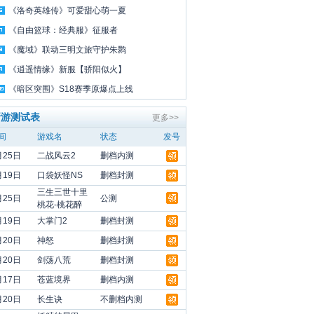
《洛奇英雄传》可爱甜心萌一夏
《自由篮球：经典服》征服者
《魔域》联动三明文旅守护朱鹮
《逍遥情缘》新服【骄阳似火】
《暗区突围》S18赛季原爆点上线
新游测试表
更多>>
间
游戏名
状态
发号
月25日
二战风云2
删档内测
月19日
口袋妖怪NS
删档封测
三生三世十里
月25日
公测
桃花-桃花醉
月19日
大掌门2
删档封测
月20日
神怒
删档封测
月20日
剑荡八荒
删档封测
月17日
苍蓝境界
删档内测
月20日
长生诀
不删档内测