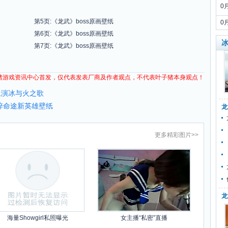
0
第5页:《龙武》boss原画壁纸
0
第6页:《龙武》boss原画壁纸
冰
第7页:《龙武》boss原画壁纸
猪
游戏资讯
中心首发，仅代表发表厂商及作者观点，不代表叶子猪本身观点！
上演冰与火之歌
破碎命途新英雄壁纸
龙
更多
精彩图片
>>
龙
海量Showgirl私照曝光
女主播“私密”直播