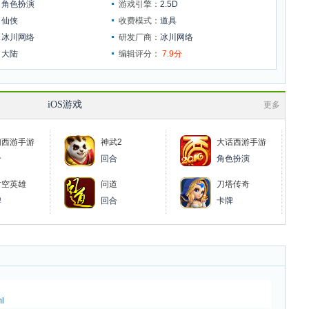
：
角色扮演
游戏引擎：
2.5D
：
仙侠
收费模式：
道具
：
冰川网络
研发厂商：
冰川网络
：
大陆
编辑评分：
7.9分
iOS游戏
更多
幻西游手游
神武2
大话西游手游
合
回合
角色扮演
时空英雄
问道
刀塔传奇
牌
回合
卡牌
l