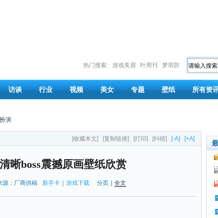
热门搜索:
游戏美眉
叶周刊
梦塔防
访谈
行业
视频
美女
专题
壁纸
所有资
扮演
[收藏本文]
[复制链接]
[打印]
[纠错]
[-A]
[+A]
清晰boss震撼原画壁纸欣赏
来源：厂商供稿
新手卡
|
游戏下载
分页
|
全文