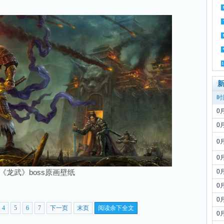
时
0
0
0
0
《龙武》boss原画壁纸
0
0
0
4
5
6
7
下一页
末页
阅读余下全文
0