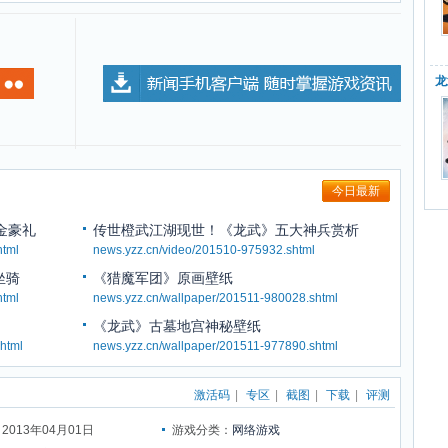
龙
今日最新
金豪礼
传世橙武江湖现世！《龙武》五大神兵赏析
html
news.yzz.cn/video/201510-975932.shtml
坐骑
《猎魔军团》原画壁纸
html
news.yzz.cn/wallpaper/201511-980028.shtml
《龙武》古墓地宫神秘壁纸
html
news.yzz.cn/wallpaper/201511-977890.shtml
激活码
|
专区
|
截图
|
下载
|
评测
013年04月01日
游戏分类：
网络游戏