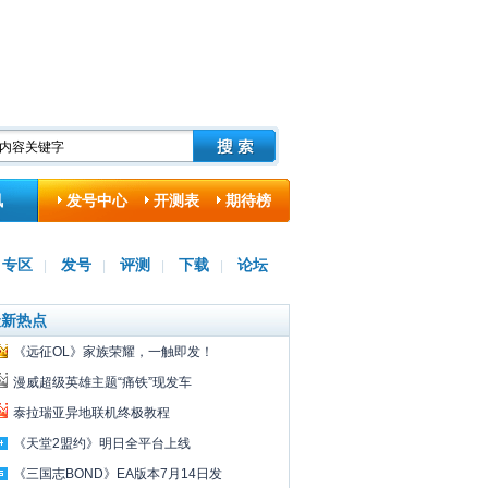
讯
发号中心
开测表
期待榜
专区
发号
评测
下载
论坛
|
|
|
|
最新热点
《远征OL》家族荣耀，一触即发！
漫威超级英雄主题“痛铁”现发车
泰拉瑞亚异地联机终极教程
《天堂2盟约》明日全平台上线
《三国志BOND》EA版本7月14日发