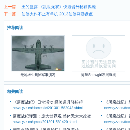
上一篇：
王的盛宴 《乱世无双》快速晋升秘籍揭晓
下一篇：
仙侠大作不止有单机 2013仙侠网游盘点
推荐阅读
绝地求生删除军事演习
海量Showgirl私照曝光
相关阅读
《屠魔战纪》日常活动 经验道具轻松得
《屠魔战纪》
news.yzz.cn/domestic/201301-582043.shtml
news.yzz.cn/do
屠魔战纪评测：庞大世界观 整体无太大改变
《屠魔战纪》
news.yzz.cn/qmpc/201301-581420.shtml
news.yzz.cn/do