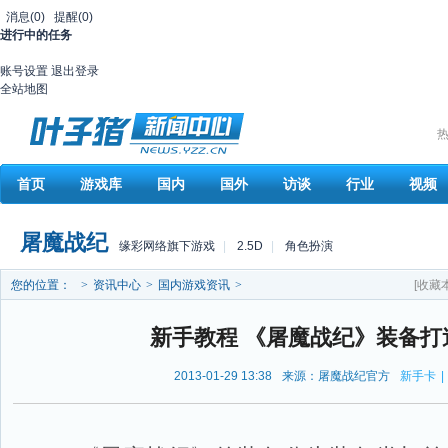
消息
(0)
提醒
(0)
进行中的任务
账号设置
退出登录
全站地图
热
首页
游戏库
国内
国外
访谈
行业
视频
屠魔战纪
缘彩网络旗下游戏
|
2.5D
|
角色扮演
您的位置：
>
资讯中心
>
国内游戏资讯
>
[收藏
新手教程 《屠魔战纪》装备打
2013-01-29 13:38
来源：屠魔战纪官方
新手卡
|