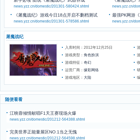
新手必读 图说《屠魔战纪》武器养成
《屠魔战纪》
news.yzz.cn/domestic/201301-580424.shtml
news.yzz.cn/do
《屠魔战纪》游戏今日18点开启不删档测试
最强PK网游
news.yzz.cn/domestic/201301-578586.shtml
news.yzz.cn/do
屠魔战纪
入库时间：2012年12月25日
游戏类型：
角色扮演
游戏特征：
奇幻
运营厂商：
缘彩网络
游戏地区：
大陆
随便看看
江映蓉倾情献唱F1天王赛现场火爆
news.yzz.cn/domestic/201212-564388.shtml
完美世界正能量展区NO.1当之无愧
news.yzz.cn/domestic/201212-564598.shtml