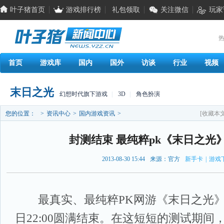
叶子猪首页
游戏排行榜
礼包领取
关注微信
玩家
热
首页
游戏库
国内
国外
访谈
行业
视频
末日之光
幻想时代旗下游戏
|
3D
|
角色扮演
您的位置：
>
资讯中心
>
国内游戏资讯
>
[收藏本文
封测结束 最纯粹pk《末日之光
2013-08-30 15:44
来源：官方
新手卡
|
游戏
最真实、最纯粹PK网游《末日之光》觉
日22:00圆满结束。在这短短的测试期间