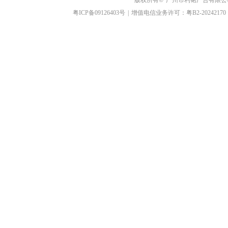
版权所有©
广州市利铭广告有限公
粤ICP备09126403号
|
增值电信业务许可：粤B2-20242170